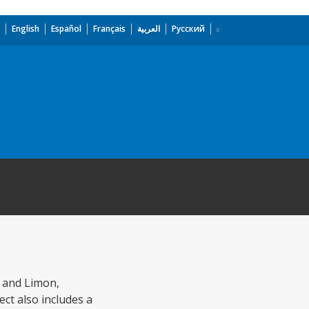
English
Español
Français
العربية
Русский
s and Limon,
ct also includes a