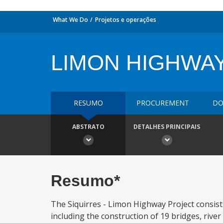
What We Do
Projetos e operações
LIMON HIGHWA
RESUMO
PROCUREMENT
DO
ABSTRATO
DETALHES PRINCIPAIS
Resumo*
The Siquirres - Limon Highway Project consist
including the construction of 19 bridges, rive