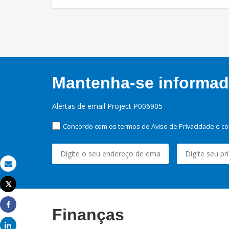
Mantenha-se informado
Alertas de email Project P006905
Concordo com os termos do Aviso de Privacidade e co
Email
Tweet
Imprimir
Finanças
Share
Share