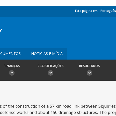
Esta página em:
Português
Y
CUMENTOS
NOTÍCIAS E MÍDIA
FINANÇAS
CLASSIFICAÇÕES
RESULTADOS
s of the construction of a 57 km road link between Siquirre
r defense works and about 150 drainage structures. The proje