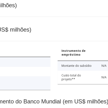
ilhões)
(US$ milhões)
Instrumento de
empréstimo
Montante do subsídio
N/A
Custo total do
N/A
projeto**
mento do Banco Mundial (em US$ milhões)