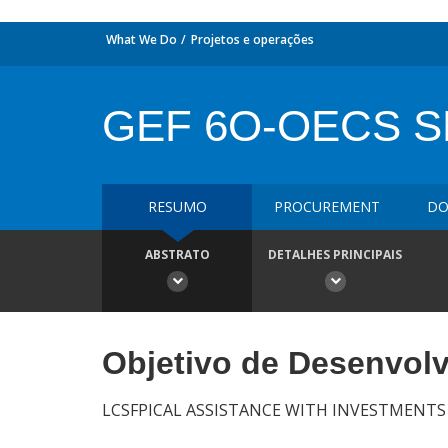
What We Do
Projetos e operações
GEF 6O-OECS 
RESUMO
PROCUREMENT
DO
ABSTRATO
DETALHES PRINCIPAIS
Objetivo de Desenvol
LCSFPICAL ASSISTANCE WITH INVESTMENTS