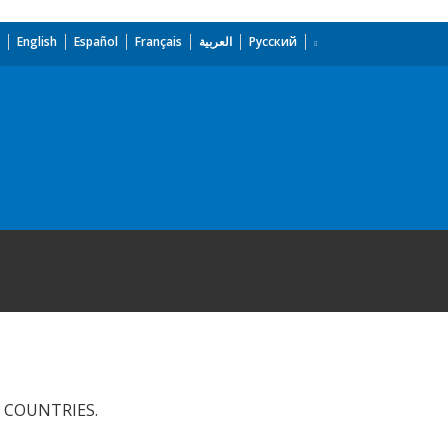
English
Español
Français
العربية
Русский
 COUNTRIES.