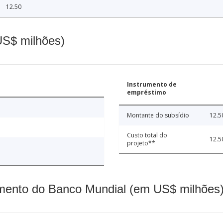
12.50
(US$ milhões)
Instrumento de
empréstimo
Montante do subsídio
12.5
Custo total do
12.5
projeto**
mento do Banco Mundial (em US$ milhões)