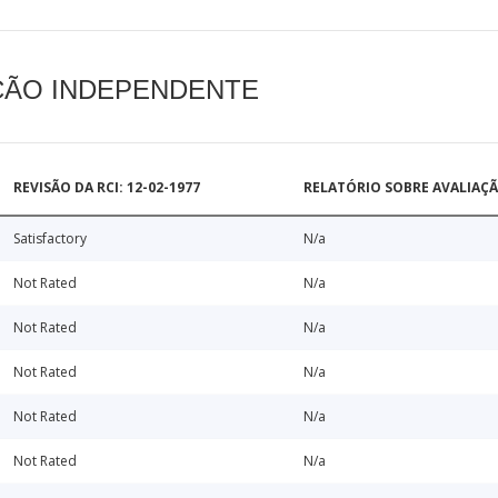
AÇÃO INDEPENDENTE
REVISÃO DA RCI: 12-02-1977
RELATÓRIO SOBRE AVALIAÇ
Satisfactory
N/a
Not Rated
N/a
Not Rated
N/a
Not Rated
N/a
Not Rated
N/a
Not Rated
N/a