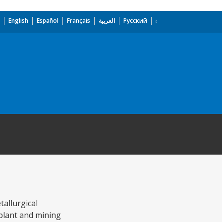
English
Español
Français
العربية
Русский
tallurgical
 plant and mining