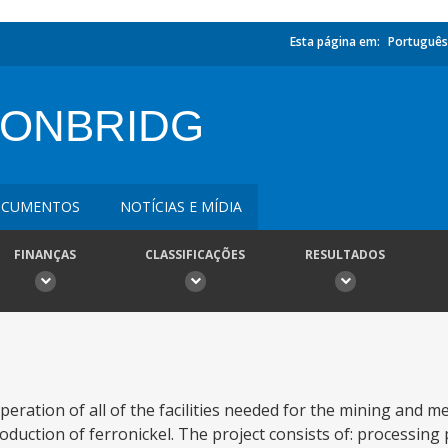
Esta página em:
Português
CONBRIDG
CUMENTOS
NOTÍCIAS E MÍDIA
FINANÇAS
CLASSIFICAÇÕES
RESULTADOS
eration of all of the facilities needed for the mining and me
production of ferronickel. The project consists of: processing