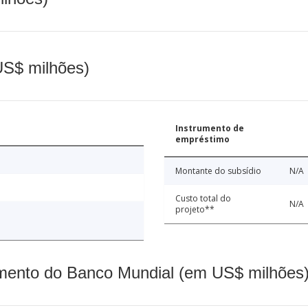
(US$ milhões)
Instrumento de
empréstimo
Montante do subsídio
N/A
Custo total do
N/A
projeto**
mento do Banco Mundial (em US$ milhões)