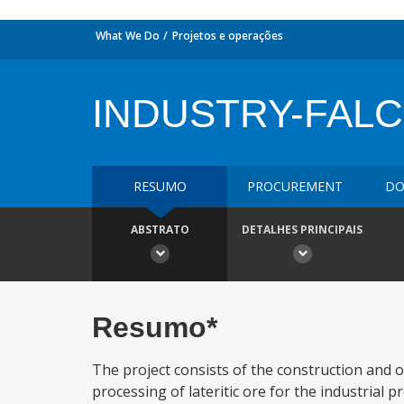
What We Do
Projetos e operações
INDUSTRY-FAL
RESUMO
PROCUREMENT
DO
ABSTRATO
DETALHES PRINCIPAIS
Resumo*
The project consists of the construction and op
processing of lateritic ore for the industrial 