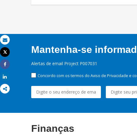
Email
Mantenha-se informado
Tweet
Imprimir
Alertas de email Project P007031
Share
Concordo com os termos do Aviso de Privacidade e co
Share
Finanças