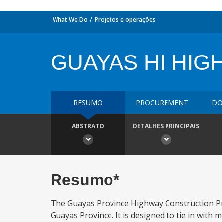
What We Do
Projetos e operações
GUAYAS HI HIG
RESUMO
PROCUREMENT
DO
ABSTRATO
DETALHES PRINCIPAIS
Resumo*
The Guayas Province Highway Construction Proj
Guayas Province. It is designed to tie in wit