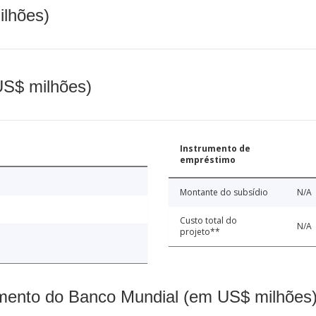
ilhões)
(US$ milhões)
Instrumento de
empréstimo
Montante do subsídio
N/A
Custo total do
N/A
projeto**
mento do Banco Mundial (em US$ milhões)