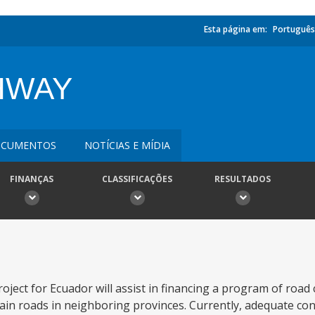
Esta página em:
Português
HWAY
CUMENTOS
NOTÍCIAS E MÍDIA
FINANÇAS
CLASSIFICAÇÕES
RESULTADOS
ect for Ecuador will assist in financing a program of road 
h main roads in neighboring provinces. Currently, adequate c