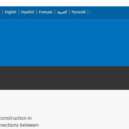
English
Español
Français
العربية
Русский
construction in
onnections between