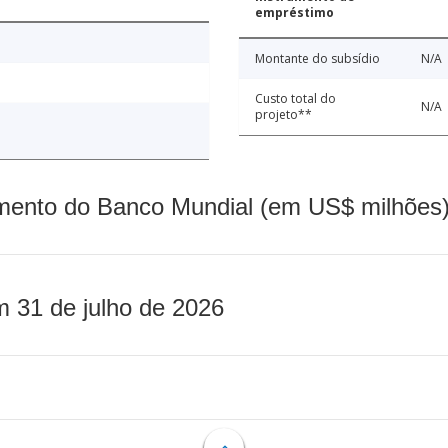
empréstimo
Montante do subsídio
N/A
Custo total do
N/A
projeto**
mento do Banco Mundial (em US$ milhões)
m 31 de julho de 2026