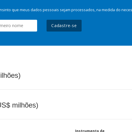
nsinto que meus dados pessoais sejam processados, na medida do necessá
Cadastre-se
ilhões)
(US$ milhões)
Instrumento de