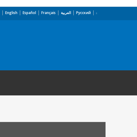
English
Español
Français
العربية
Русский