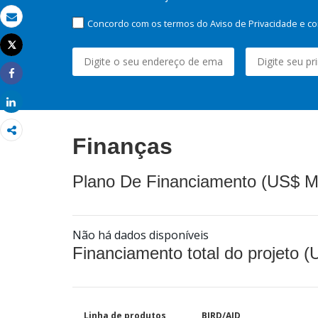
Concordo com os termos do Aviso de Privacidade e co
Email
Tweet
Imprimir
Share
Share
Finanças
Plano De Financiamento (US$ M
Não há dados disponíveis
Financiamento total do projeto 
Linha de produtos
BIRD/AID