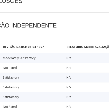
CLUSÕES
AÇÃO INDEPENDENTE
REVISÃO DA RCI: 06-04-1997
RELATÓRIO SOBRE AVALIAÇ
Moderately Satisfactory
N/a
Not Rated
N/a
Satisfactory
N/a
Satisfactory
N/a
Satisfactory
N/a
Not Rated
N/a