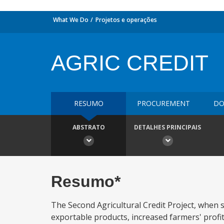
What We Do
Projetos e operações
AGRIC CREDIT
RESUMO
PROCUREMENT
DO
ABSTRATO
DETALHES PRINCIPAIS
Resumo*
The Second Agricultural Credit Project, when s
exportable products, increased farmers' profit