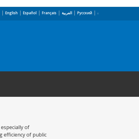
English
Español
Français
العربية
Русский
especially of
 efficiency of public