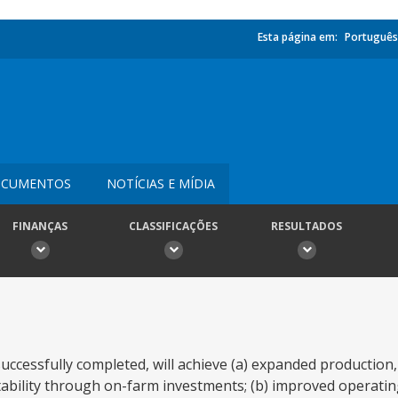
Esta página em:
Português
CUMENTOS
NOTÍCIAS E MÍDIA
FINANÇAS
CLASSIFICAÇÕES
RESULTADOS
uccessfully completed, will achieve (a) expanded production, 
ability through on-farm investments; (b) improved operating