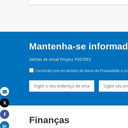
Mantenha-se informado
Alertas de email Project P007093
Concordo com os termos do Aviso de Privacidade e co
Email
Tweet
Imprimir
Finanças
Share
Share