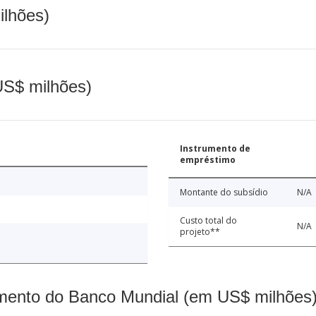
ilhões)
(US$ milhões)
Instrumento de
empréstimo
Montante do subsídio
N/A
Custo total do
N/A
projeto**
mento do Banco Mundial (em US$ milhões)