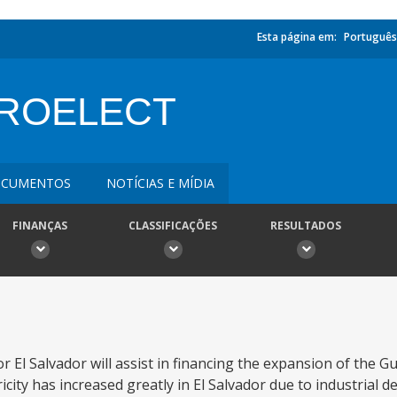
Esta página em:
Português
DROELECT
CUMENTOS
NOTÍCIAS E MÍDIA
FINANÇAS
CLASSIFICAÇÕES
RESULTADOS
 El Salvador will assist in financing the expansion of the G
city has increased greatly in El Salvador due to industrial 