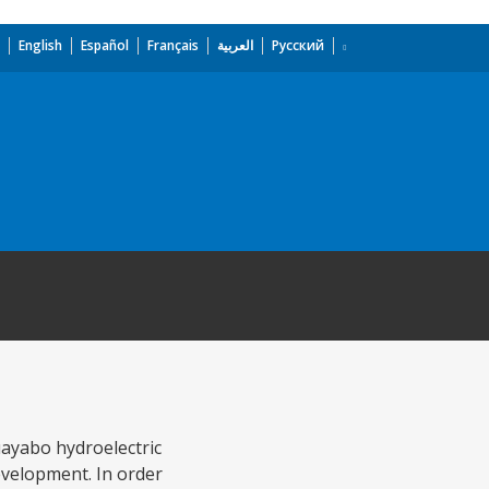
English
Español
Français
العربية
Русский
uayabo hydroelectric
development. In order