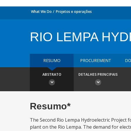
What We Do
Projetos e operações
RIO LEMPA HY
RESUMO
PROCUREMENT
DO
ABSTRATO
DETALHES PRINCIPAIS
Resumo*
The Second Rio Lempa Hydroelectric Project for
plant on the Rio Lempa. The demand for electri