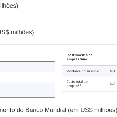
ilhões)
(US$ milhões)
Instrumento de
empréstimo
Montante do subsídio
N/A
Custo total do
N/A
projeto**
mento do Banco Mundial (em US$ milhões)