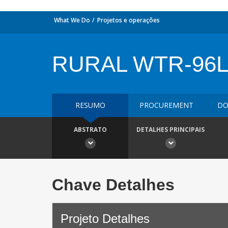
What We Do
Projetos e operações
RURAL WTR-96
RESUMO
PROCUREMENT
DO
ABSTRATO
DETALHES PRINCIPAIS
Chave Detalhes
Projeto Detalhes