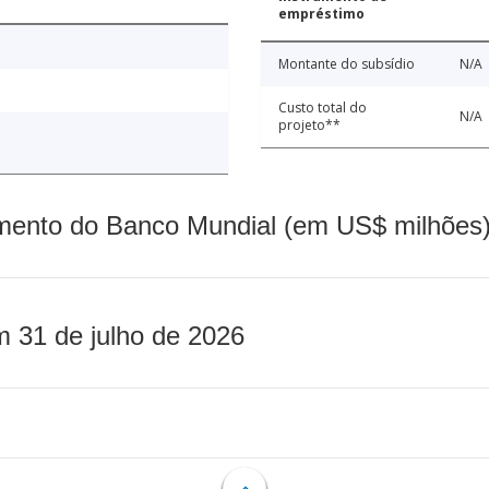
empréstimo
Montante do subsídio
N/A
Custo total do
N/A
projeto**
mento do Banco Mundial (em US$ milhões)
m 31 de julho de 2026