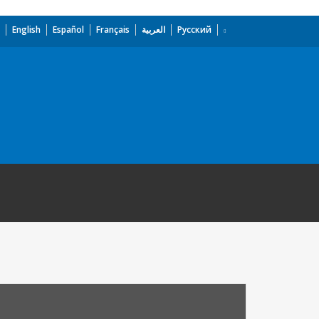
English
Español
Français
العربية
Русский