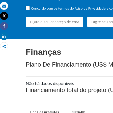
Concordo com os termos do Aviso de Privacidade e co
Email
Tweet
Imprimir
Share
Share
Finanças
Plano De Financiamento (US$ M
Não há dados disponíveis
Financiamento total do projeto 
Linha de produtos
BIRD/AID