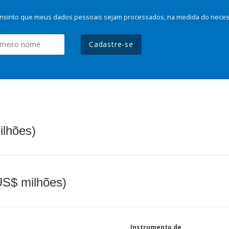
nsinto que meus dados pessoais sejam processados, na medida do necessá
Cadastre-se
ilhões)
(US$ milhões)
Instrumento de