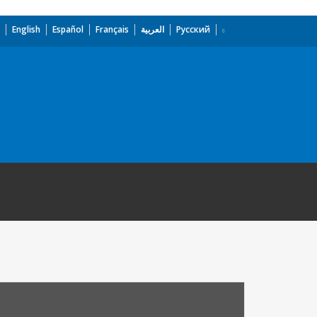
English
Español
Français
العربية
Русский