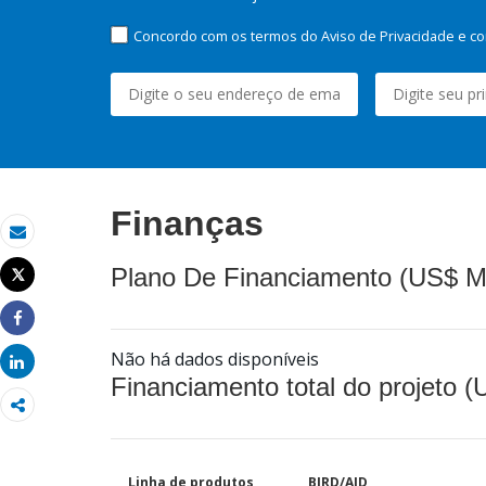
Concordo com os termos do Aviso de Privacidade e co
Finanças
Email
Plano De Financiamento (US$ M
Tweet
Imprimir
Share
Não há dados disponíveis
Share
Financiamento total do projeto 
Linha de produtos
BIRD/AID