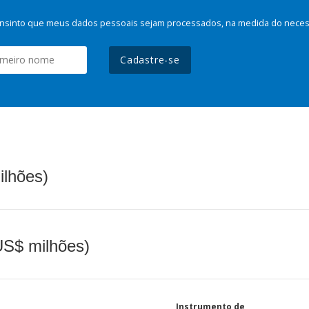
nsinto que meus dados pessoais sejam processados, na medida do necessá
Cadastre-se
ilhões)
(US$ milhões)
Instrumento de