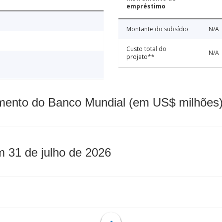
empréstimo
Montante do subsídio
N/A
Custo total do
N/A
projeto**
mento do Banco Mundial (em US$ milhões)
m 31 de julho de 2026