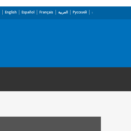
English
Español
Français
العربية
Русский