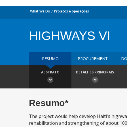
What We Do
Projetos e operações
HIGHWAYS VI
RESUMO
PROCUREMENT
DO
ABSTRATO
DETALHES PRINCIPAIS
Resumo*
The project would help develop Haiti's highway 
rehabilitation and strengthening of about 100 