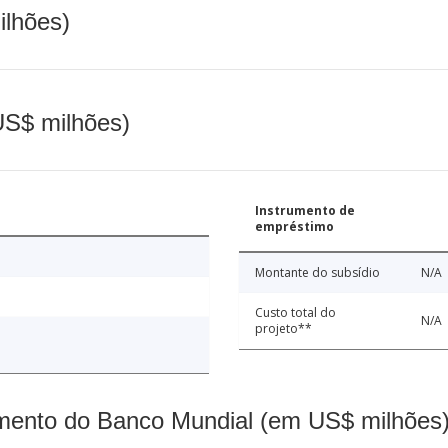
ilhões)
(US$ milhões)
Instrumento de
empréstimo
Montante do subsídio
N/A
Custo total do
N/A
projeto**
mento do Banco Mundial (em US$ milhões)