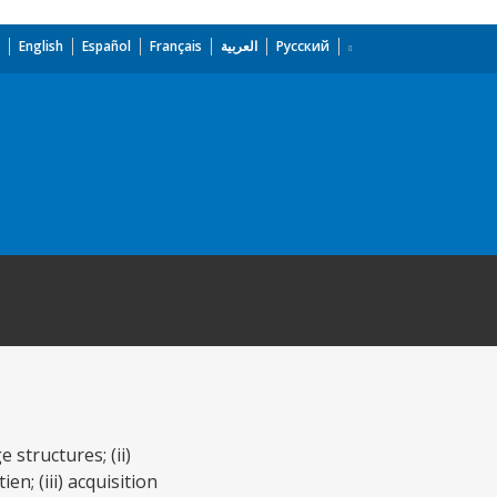
English
Español
Français
العربية
Русский
 structures; (ii)
n; (iii) acquisition