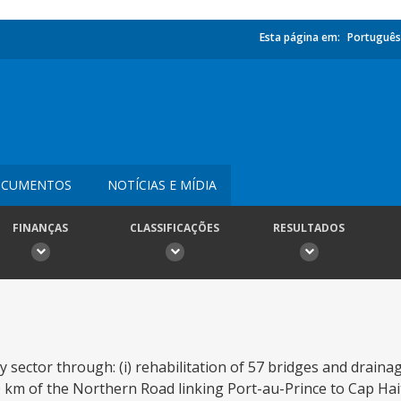
Esta página em:
Português
CUMENTOS
NOTÍCIAS E MÍDIA
FINANÇAS
CLASSIFICAÇÕES
RESULTADOS
sector through: (i) rehabilitation of 57 bridges and drainage
km of the Northern Road linking Port-au-Prince to Cap Haitie