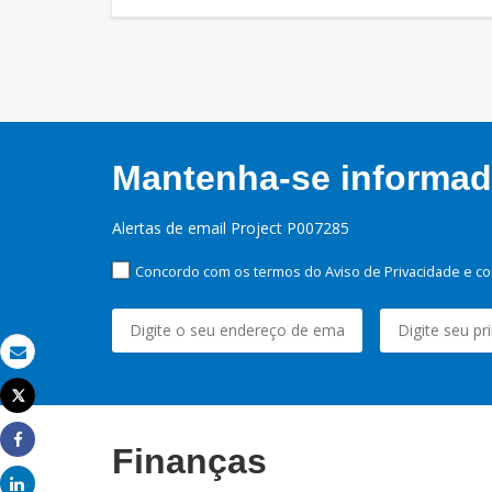
Mantenha-se informado
Alertas de email Project P007285
Concordo com os termos do Aviso de Privacidade e co
Email
Tweet
Imprimir
Finanças
Share
Share