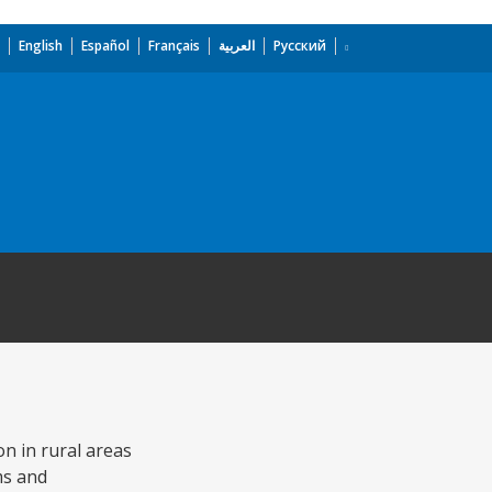
English
Español
Français
العربية
Русский
n in rural areas
ms and