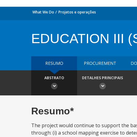
What We Do
Projetos e operações
EDUCATION III 
RESUMO
PROCUREMENT
DO
ABSTRATO
DETALHES PRINCIPAIS
Resumo*
The project would continue to support the bas
through: (i) a school mapping exercise to dete