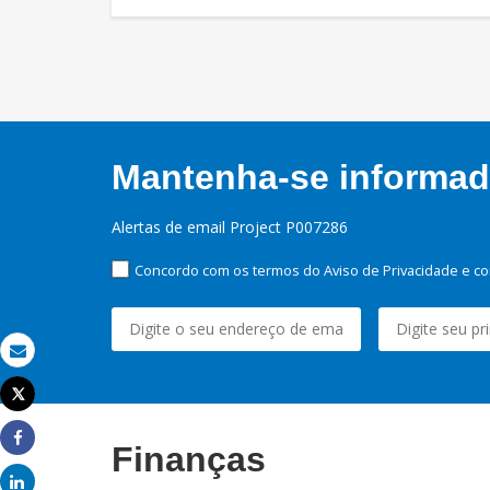
Mantenha-se informado
Alertas de email Project P007286
Concordo com os termos do Aviso de Privacidade e co
Email
Tweet
Imprimir
Finanças
Share
Share