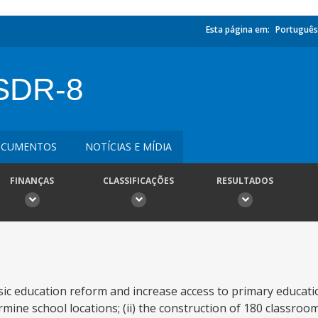
Esta página em:
Português
(SDR-8
CUMENTOS
NOTÍCIAS E MÍDIA
FINANÇAS
CLASSIFICAÇÕES
RESULTADOS
ic education reform and increase access to primary educatio
rmine school locations; (ii) the construction of 180 classroo