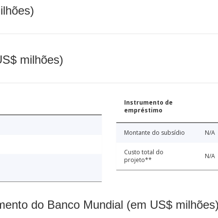
ilhões)
(US$ milhões)
Instrumento de
empréstimo
Montante do subsídio
N/A
Custo total do
N/A
projeto**
mento do Banco Mundial (em US$ milhões)