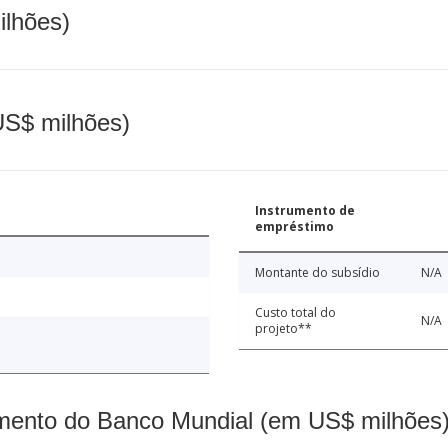
ilhões)
(US$ milhões)
Instrumento de
empréstimo
Montante do subsídio
N/A
Custo total do
N/A
projeto**
mento do Banco Mundial (em US$ milhões)