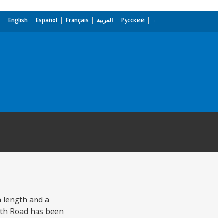
English
Español
Français
العربية
Русский
n length and a
orth Road has been