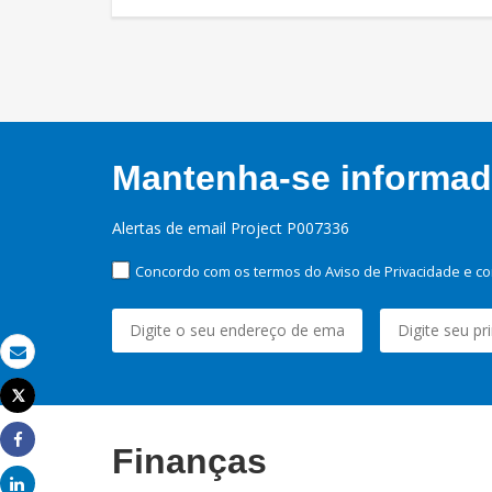
Mantenha-se informado
Alertas de email Project P007336
Concordo com os termos do Aviso de Privacidade e co
Email
Tweet
Imprimir
Finanças
Share
Share