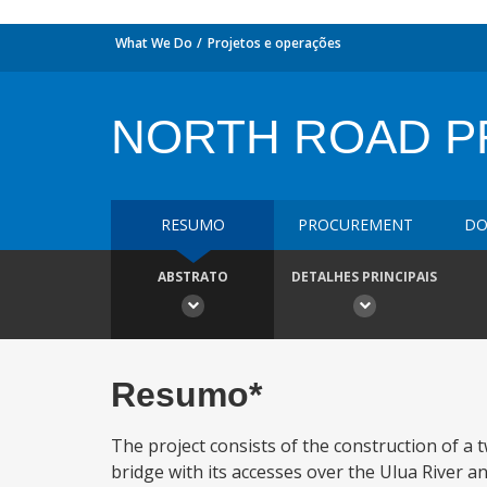
What We Do
Projetos e operações
NORTH ROAD P
RESUMO
PROCUREMENT
DO
ABSTRATO
DETALHES PRINCIPAIS
Resumo*
The project consists of the construction of a
bridge with its accesses over the Ulua River 