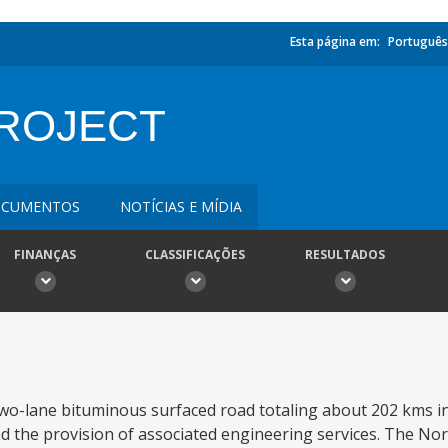
Esta página em:
Português
ROJECT
CUMENTOS
NOTÍCIAS E MÍDIA
FINANÇAS
CLASSIFICAÇÕES
RESULTADOS
 two-lane bituminous surfaced road totaling about 202 kms i
and the provision of associated engineering services. The N