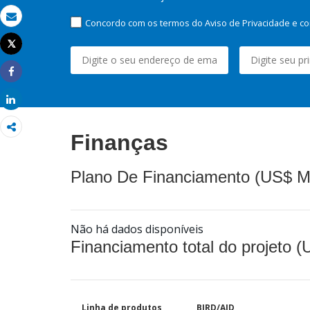
Concordo com os termos do Aviso de Privacidade e co
Email
Tweet
Imprimir
Share
Share
Finanças
Plano De Financiamento (US$ M
Não há dados disponíveis
Financiamento total do projeto 
Linha de produtos
BIRD/AID