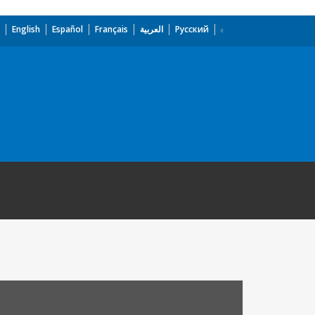
English
Español
Français
العربية
Русский