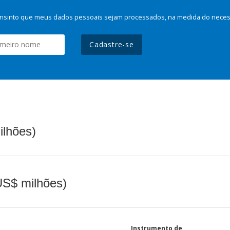
nsinto que meus dados pessoais sejam processados, na medida do necessá
Cadastre-se
ilhões)
(US$ milhões)
Instrumento de