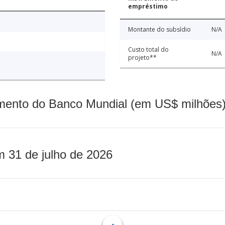
empréstimo
Montante do subsídio
N/A
Custo total do
N/A
projeto**
mento do Banco Mundial (em US$ milhões)
m 31 de julho de 2026