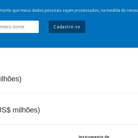
nsinto que meus dados pessoais sejam processados, na medida do necessá
Cadastre-se
ilhões)
(US$ milhões)
Instrumento de