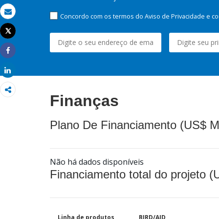
Concordo com os termos do Aviso de Privacidade e co
Email
Tweet
Imprimir
Share
Share
Finanças
Plano De Financiamento (US$ M
Não há dados disponíveis
Financiamento total do projeto 
Linha de produtos
BIRD/AID