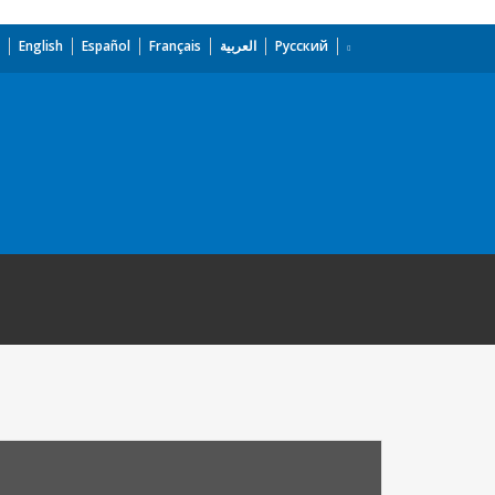
English
Español
Français
العربية
Русский