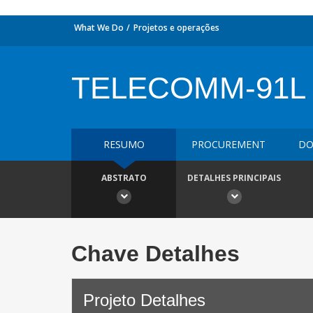
What We Do
Projetos e operações
TELECOMM-91L
RESUMO
PROCUREMENT
DO
ABSTRATO
DETALHES PRINCIPAIS
Chave Detalhes
Projeto Detalhes