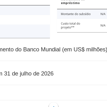
empréstimo
Montante do subsídio
N/A
Custo total do
N/A
projeto**
mento do Banco Mundial (em US$ milhões)
m 31 de julho de 2026