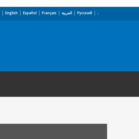
English
Español
Français
العربية
Русский