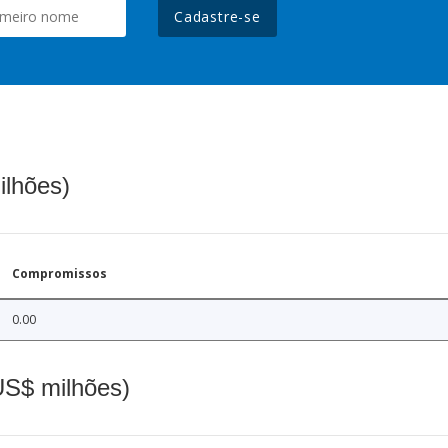
Cadastre-se
ilhões)
Compromissos
0.00
(US$ milhões)