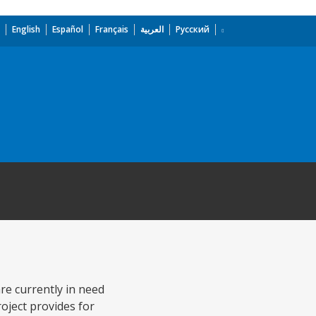
English
Español
Français
العربية
Русский
are currently in need
roject provides for