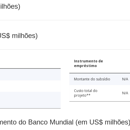
ilhões)
(US$ milhões)
Instrumento de
empréstimo
Montante do subsídio
N/A
Custo total do
N/A
projeto**
mento do Banco Mundial (em US$ milhões)