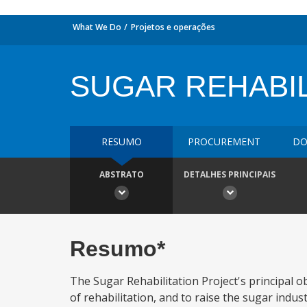
What We Do
Projetos e operações
SUGAR REHABIL
RESUMO
PROCUREMENT
DO
ABSTRATO
DETALHES PRINCIPAIS
Resumo*
The Sugar Rehabilitation Project's principal ob
of rehabilitation, and to raise the sugar indus