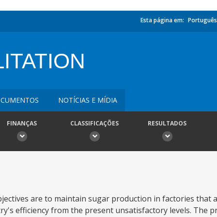
Esta página em:
Português
ITATION
CUMENTOS
NOTÍCIAS E MÍDIA
FINANÇAS
CLASSIFICAÇÕES
RESULTADOS
jectives are to maintain sugar production in factories that 
try's efficiency from the present unsatisfactory levels. The p