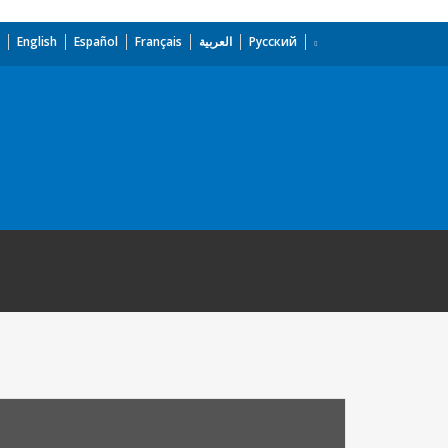
English
Español
Français
العربية
Русский