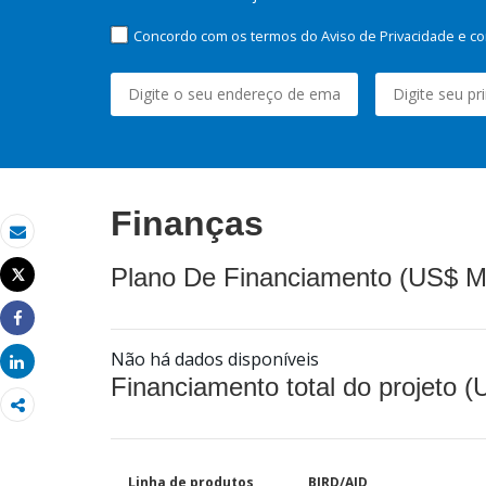
Concordo com os termos do Aviso de Privacidade e co
Finanças
Email
Plano De Financiamento (US$ M
Tweet
Imprimir
Share
Não há dados disponíveis
Share
Financiamento total do projeto 
Linha de produtos
BIRD/AID