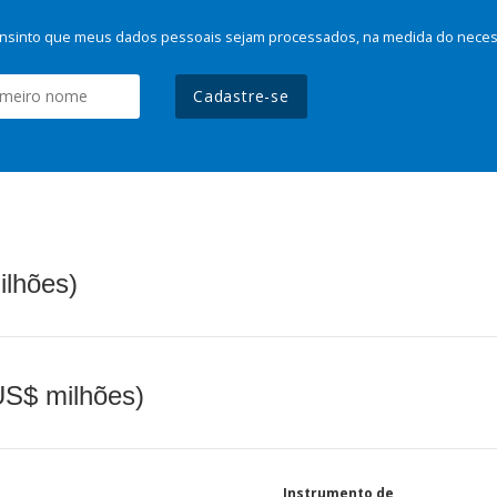
nsinto que meus dados pessoais sejam processados, na medida do necessá
Cadastre-se
ilhões)
(US$ milhões)
Instrumento de