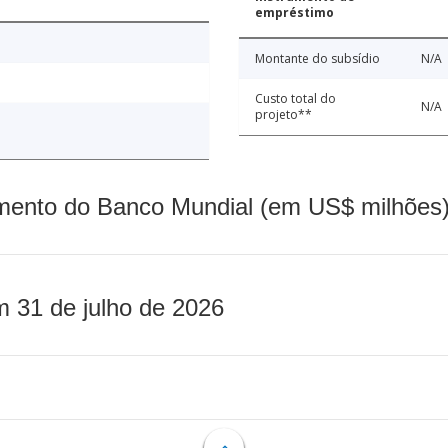
empréstimo
Montante do subsídio
N/A
Custo total do
N/A
projeto**
mento do Banco Mundial (em US$ milhões)
m 31 de julho de 2026