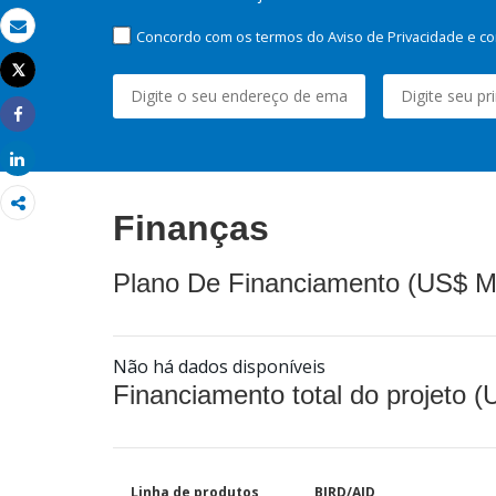
Concordo com os termos do Aviso de Privacidade e co
Email
Tweet
Imprimir
Share
Share
Finanças
Plano De Financiamento (US$ M
Não há dados disponíveis
Financiamento total do projeto 
Linha de produtos
BIRD/AID