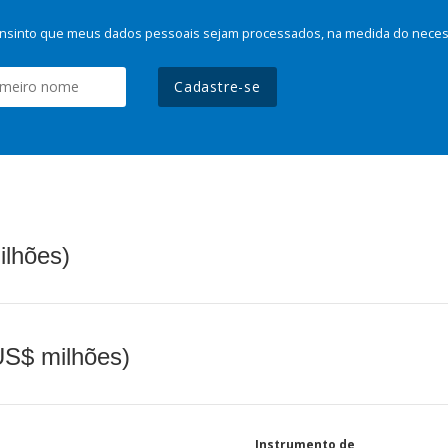
nsinto que meus dados pessoais sejam processados, na medida do necessá
Cadastre-se
ilhões)
(US$ milhões)
Instrumento de