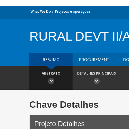
What We Do
Projetos e operações
RURAL DEVT II/
RESUMO
PROCUREMENT
DO
ABSTRATO
DETALHES PRINCIPAIS
Chave Detalhes
Projeto Detalhes