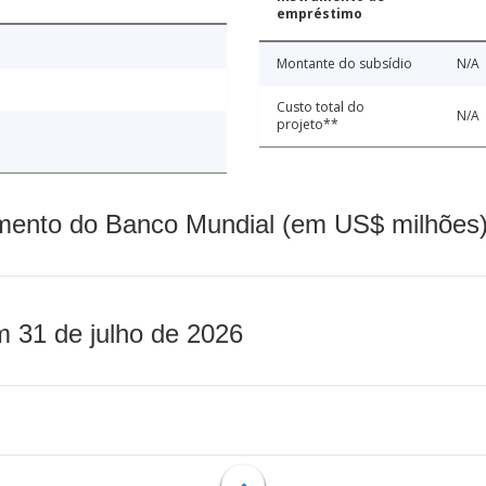
empréstimo
Montante do subsídio
N/A
Custo total do
N/A
projeto**
mento do Banco Mundial (em US$ milhões)
m 31 de julho de 2026