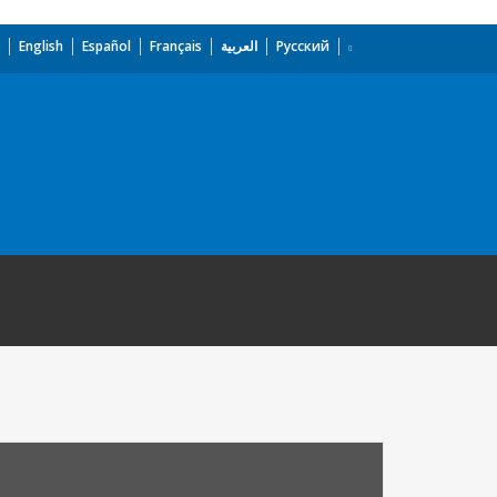
English
Español
Français
العربية
Русский