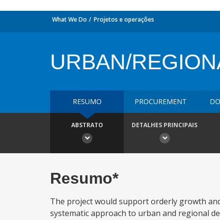
What We Do
Projetos e operações
URBAN/REGION
RESUMO
PROCUREMENT
DO
ABSTRATO
DETALHES PRINCIPAIS
Resumo*
The project would support orderly growth and 
systematic approach to urban and regional de