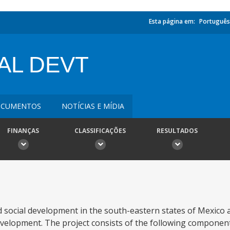
Esta página em:
Português
AL DEVT
CUMENTOS
NOTÍCIAS E MÍDIA
FINANÇAS
CLASSIFICAÇÕES
RESULTADOS
social development in the south-eastern states of Mexico a
velopment. The project consists of the following components