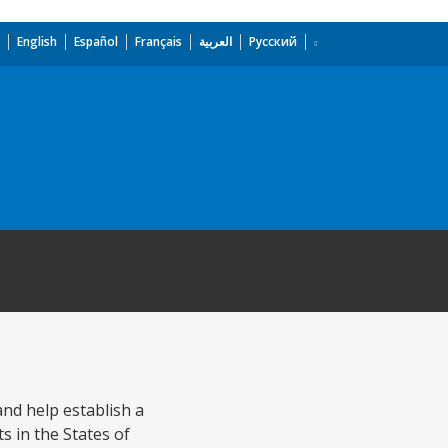
English
Español
Français
العربية
Русский
nd help establish a
 in the States of