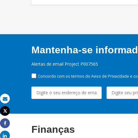
Mantenha-se informado
Alertas de email Project P007565
Concordo com os termos do Aviso de Privacidade e co
Email
Tweet
Imprimir
Finanças
Share
Share