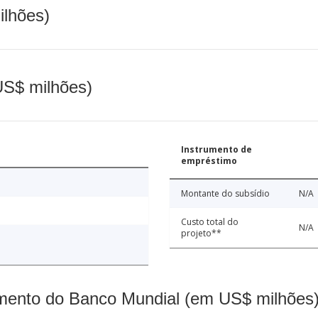
ilhões)
(US$ milhões)
Instrumento de
empréstimo
Montante do subsídio
N/A
Custo total do
N/A
projeto**
mento do Banco Mundial (em US$ milhões)