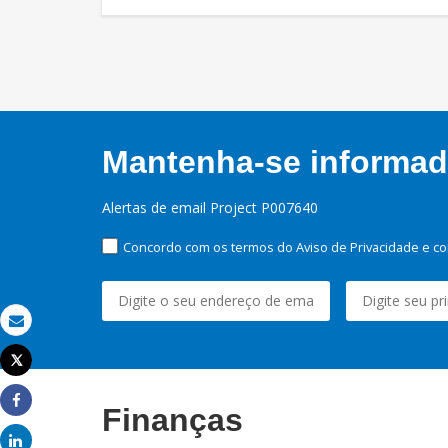
Mantenha-se informado
Alertas de email Project P007640
Concordo com os termos do Aviso de Privacidade e co
Email
Tweet
Imprimir
Finanças
Share
Share