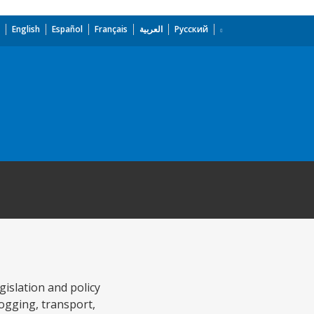
English
Español
Français
العربية
Русский
islation and policy
 logging, transport,