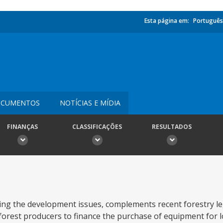
Esta página em:
Português
CUMENTOS
NOTÍCIAS E MÍDIA
FINANÇAS
CLASSIFICAÇÕES
RESULTADOS
ng the development issues, complements recent forestry leg
t for forest producers to finance the purchase of equipment for