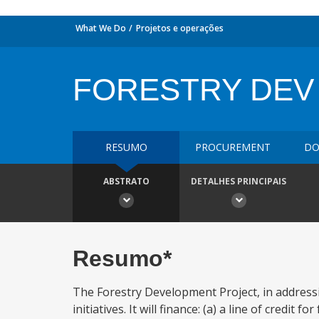
What We Do
Projetos e operações
FORESTRY DEV
RESUMO
PROCUREMENT
DO
ABSTRATO
DETALHES PRINCIPAIS
Resumo*
The Forestry Development Project, in addressi
initiatives. It will finance: (a) a line of credi