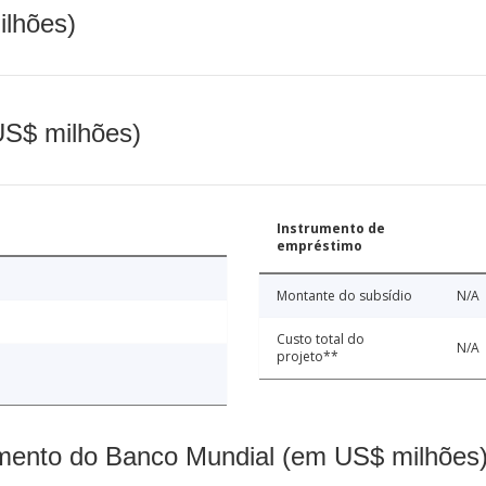
ilhões)
(US$ milhões)
Instrumento de
empréstimo
Montante do subsídio
N/A
Custo total do
N/A
projeto**
mento do Banco Mundial (em US$ milhões)