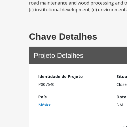
road maintenance and wood processing and to p
(c) institutional development; (d) environmental
Chave Detalhes
Projeto Detalhes
Identidade do Projeto
Situ
P007640
Close
País
Data
México
N/A