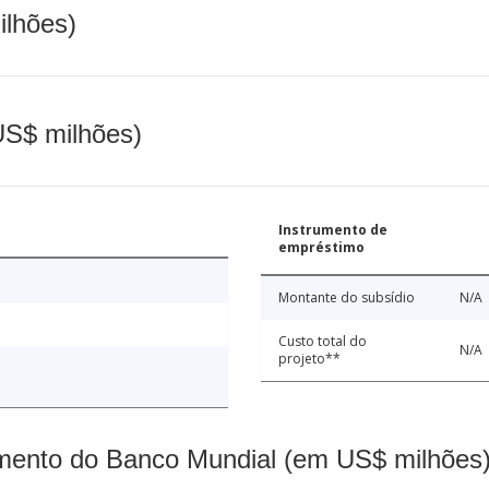
ilhões)
(US$ milhões)
Instrumento de
empréstimo
Montante do subsídio
N/A
Custo total do
N/A
projeto**
mento do Banco Mundial (em US$ milhões)