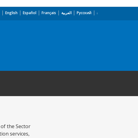
English
Español
Français
العربية
Русский
of the Sector
ion services,