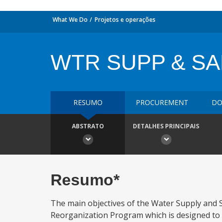
What We Do
Projetos e operações
WTR SUPP & SA
RESUMO
PROCUREMENT
DO
ABSTRATO
DETALHES PRINCIPAIS
Resumo*
The main objectives of the Water Supply and S
Reorganization Program which is designed to i