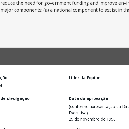
ly reduce the need for government funding and improve env
 major components: (a) a national component to assist in the
ação
Líder da Equipe
d
 de divulgação
Data da aprovação
(conforme apresentação da Dire
Executiva)
29 de novembro de 1990