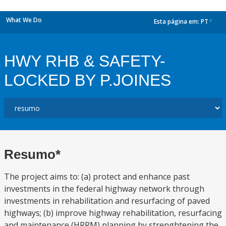
What We Do
Esta página em:
PT
dropdown
HWY RHB & SAFETY-
LOCKED BY P.JOINES
Resumo*
The project aims to: (a) protect and enhance past
investments in the federal highway network through
investments in rehabilitation and resurfacing of paved
highways; (b) improve highway rehabilitation, resurfacing
and maintenance (HRRM) planning by strenghtening the