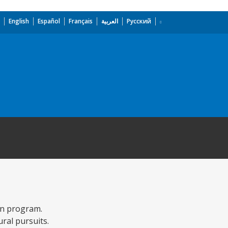
English
Español
Français
العربية
Русский
ion program.
ral pursuits.