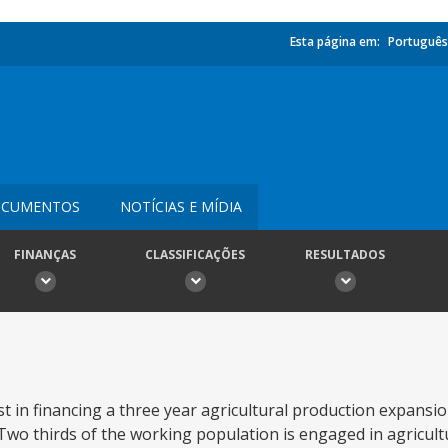
Esta página em:
Português
CUMENTOS
NOTÍCIAS E MÍDIA
FINANÇAS
CLASSIFICAÇÕES
RESULTADOS
ist in financing a three year agricultural production expans
 Two thirds of the working population is engaged in agricultu