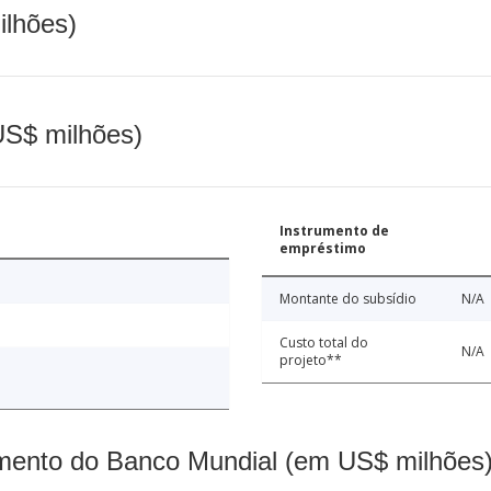
ilhões)
(US$ milhões)
Instrumento de
empréstimo
Montante do subsídio
N/A
Custo total do
N/A
projeto**
mento do Banco Mundial (em US$ milhões)