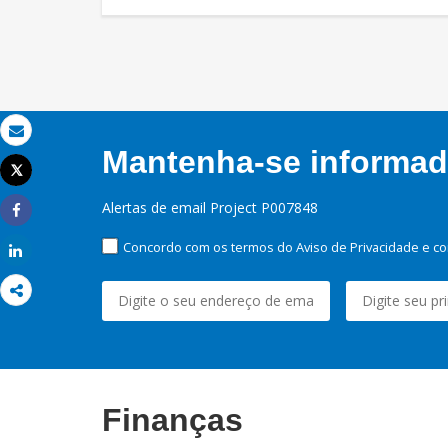
Email
Mantenha-se informado
Tweet
Imprimir
Alertas de email Project P007848
Share
Concordo com os termos do Aviso de Privacidade e co
Share
Finanças