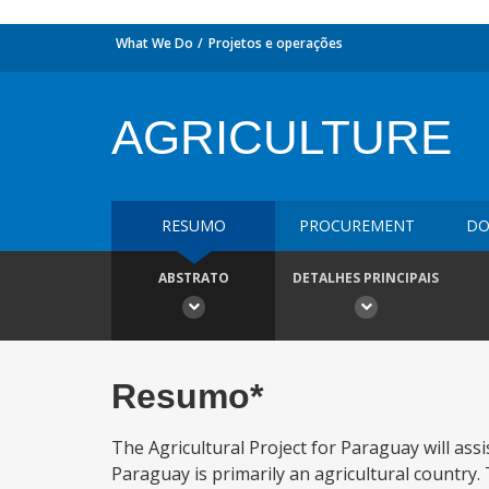
What We Do
Projetos e operações
AGRICULTURE
RESUMO
PROCUREMENT
DO
ABSTRATO
DETALHES PRINCIPAIS
Resumo*
The Agricultural Project for Paraguay will ass
Paraguay is primarily an agricultural country.