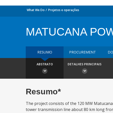
What We Do
Projetos e operações
MATUCANA PO
RESUMO
PROCUREMENT
DO
ABSTRATO
DETALHES PRINCIPAIS
Resumo*
The project consists of the 120 MW Matucana h
tower transmission line about 80 km long fro