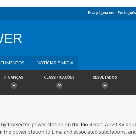
Esta página em:
Português
WER
CUMENTOS
NOTÍCIAS E MÍDIA
FINANÇAS
CLASSIFICAÇÕES
RESULTADOS
ydroelectric power station on the Rio Rimac, a 220 KV doubl
m the power station to Lima and associated substations, an