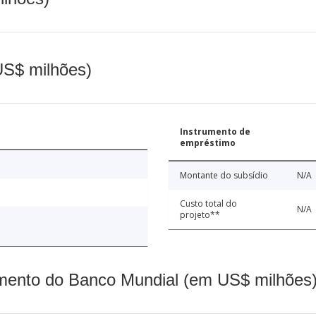
(US$ milhões)
Instrumento de
empréstimo
Montante do subsídio
N/A
Custo total do
N/A
projeto**
mento do Banco Mundial (em US$ milhões)