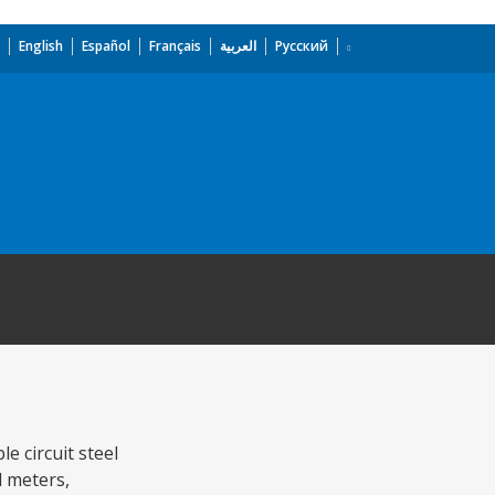
English
Español
Français
العربية
Русский
e circuit steel
d meters,