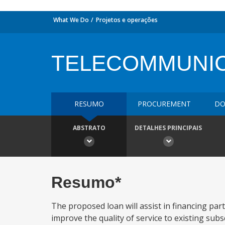
What We Do
Projetos e operações
TELECOMMUNIC
RESUMO
PROCUREMENT
DO
ABSTRATO
DETALHES PRINCIPAIS
Resumo*
The proposed loan will assist in financing pa
improve the quality of service to existing sub