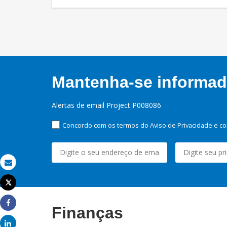
Mantenha-se informado
Alertas de email Project P008086
Concordo com os termos do Aviso de Privacidade e co
Email
Tweet
Imprimir
Finanças
Share
Share