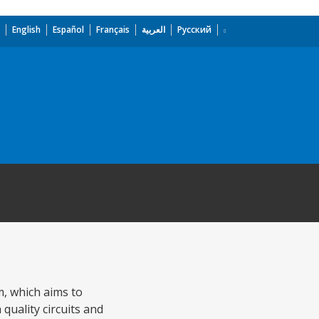
English
Español
Français
العربية
Русский
m, which aims to
quality circuits and