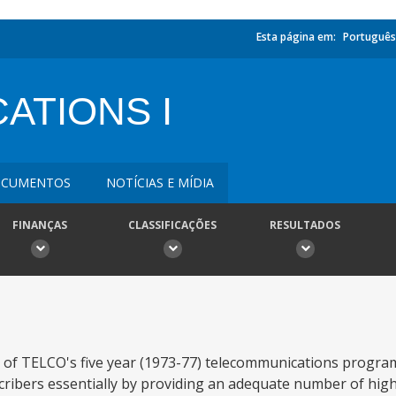
Esta página em:
Português
ATIONS I
CUMENTOS
NOTÍCIAS E MÍDIA
FINANÇAS
CLASSIFICAÇÕES
RESULTADOS
rt of TELCO's five year (1973-77) telecommunications progra
scribers essentially by providing an adequate number of high 