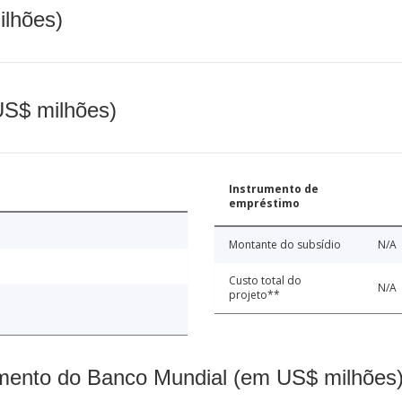
ilhões)
(US$ milhões)
Instrumento de
empréstimo
Montante do subsídio
N/A
Custo total do
N/A
projeto**
mento do Banco Mundial (em US$ milhões)