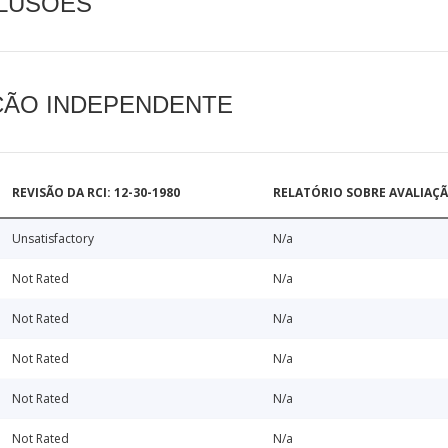
CLUSÕES
AÇÃO INDEPENDENTE
REVISÃO DA RCI: 12-30-1980
RELATÓRIO SOBRE AVALIAÇ
Unsatisfactory
N/a
Not Rated
N/a
Not Rated
N/a
Not Rated
N/a
Not Rated
N/a
Not Rated
N/a