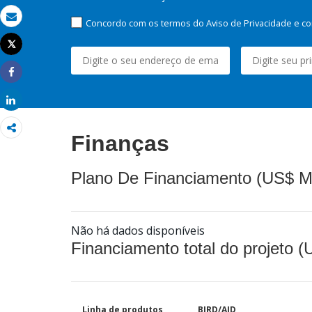
Concordo com os termos do Aviso de Privacidade e co
Email
Tweet
Imprimir
Share
Share
Finanças
Plano De Financiamento (US$ M
Não há dados disponíveis
Financiamento total do projeto 
Linha de produtos
BIRD/AID