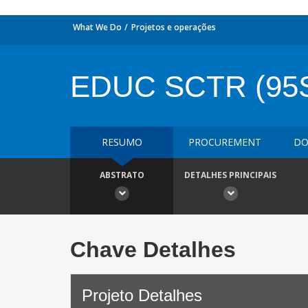
What We Do
Projetos e operações
EDUC SCTR (95
RESUMO
PROCUREMENT
DO
ABSTRATO
DETALHES PRINCIPAIS
Chave Detalhes
Projeto Detalhes