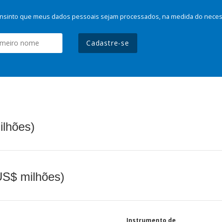
nsinto que meus dados pessoais sejam processados, na medida do necessá
Cadastre-se
ilhões)
(US$ milhões)
Instrumento de