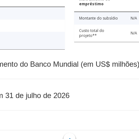
empréstimo
Montante do subsídio
N/A
Custo total do
N/A
projeto**
mento do Banco Mundial (em US$ milhões)
m 31 de julho de 2026