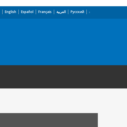
English
Español
Français
العربية
Русский