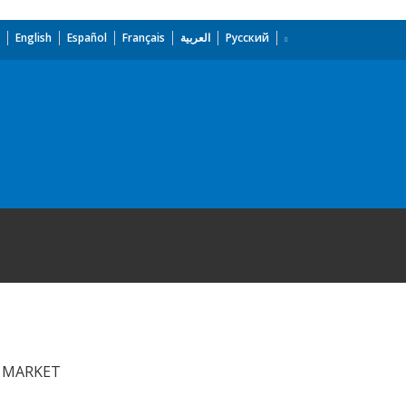
English
Español
Français
العربية
Русский
G MARKET