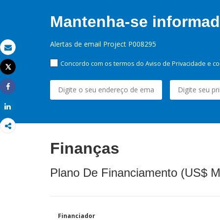
Mantenha-se informado
Alertas de email Project P008295
Email
Concordo com os termos do Aviso de Privacidade e co
Tweet
Imprimir
Share
Share
Finanças
Plano De Financiamento (US$ M
Financiador