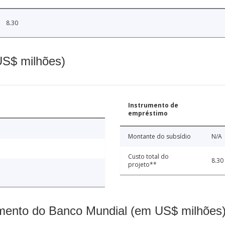
8.30
(US$ milhões)
Instrumento de
empréstimo
Montante do subsídio
N/A
Custo total do
8.30
projeto**
mento do Banco Mundial (em US$ milhões)