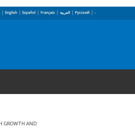
English
Español
Français
العربية
Русский
ITH GROWTH AND