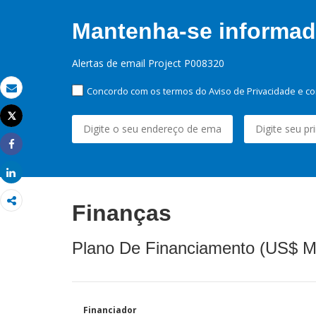
Mantenha-se informado
Alertas de email Project P008320
Concordo com os termos do Aviso de Privacidade e co
Email
Tweet
Imprimir
Share
Share
Finanças
Plano De Financiamento (US$ M
Financiador