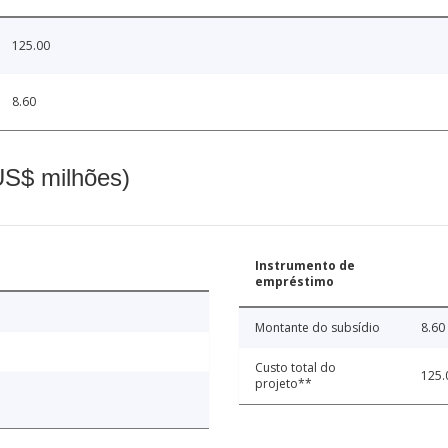
125.00
8.60
(US$ milhões)
Instrumento de
empréstimo
Montante do subsídio
8.60
Custo total do
125.
projeto**