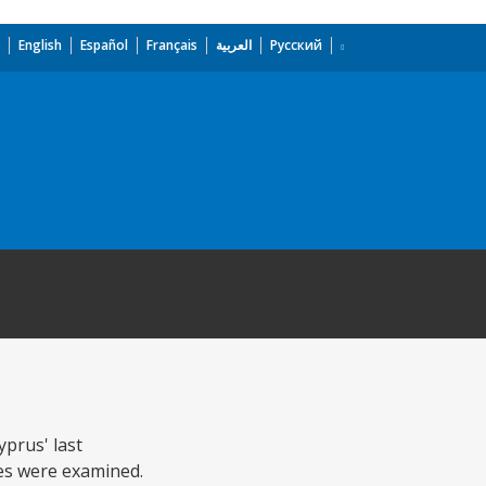
English
Español
Français
العربية
Русский
prus' last
ves were examined.