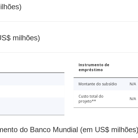
ilhões)
(US$ milhões)
Instrumento de
empréstimo
Montante do subsídio
N/A
Custo total do
N/A
projeto**
mento do Banco Mundial (em US$ milhões)