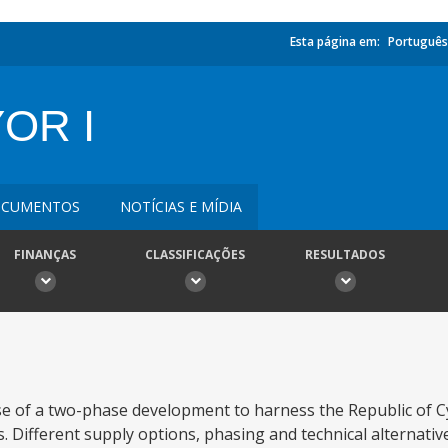
Esta página em:
Português
OR I
CUMENTOS
NOTÍCIAS E MÍDIA
FINANÇAS
CLASSIFICAÇÕES
RESULTADOS
se of a two-phase development to harness the Republic of Cy
. Different supply options, phasing and technical alternati