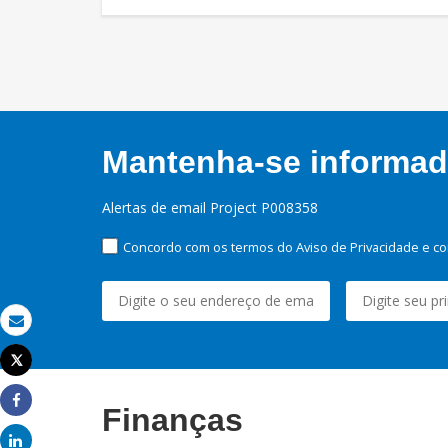
Mantenha-se informado
Alertas de email Project P008358
Concordo com os termos do Aviso de Privacidade e co
Email
Tweet
Imprimir
Finanças
Share
Share