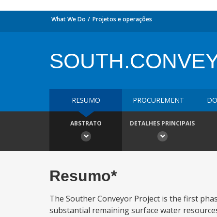
What We Do
Projetos e operações
SOUTH.CONVEY
RESUMO
PROCUREMENT
DO
ABSTRATO
DETALHES PRINCIPAIS
Resumo*
The Souther Conveyor Project is the first pha
substantial remaining surface water resources