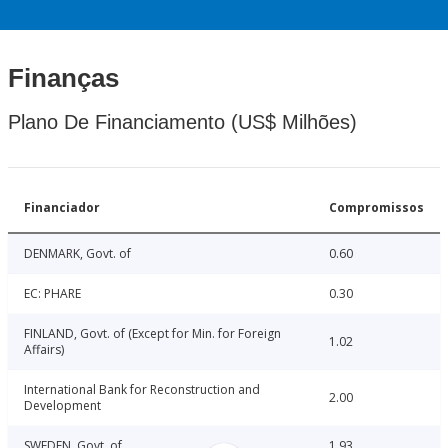
Finanças
Plano De Financiamento (US$ Milhões)
Financiador
Compromissos
DENMARK, Govt. of
0.60
EC: PHARE
0.30
FINLAND, Govt. of (Except for Min. for Foreign
1.02
Affairs)
International Bank for Reconstruction and
2.00
Development
SWEDEN, Govt. of
1.93