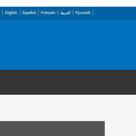
English
Español
Français
العربية
Русский