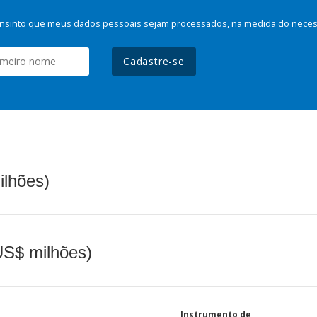
nsinto que meus dados pessoais sejam processados, na medida do necessá
Cadastre-se
ilhões)
(US$ milhões)
Instrumento de