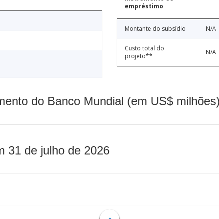
empréstimo
Montante do subsídio
N/A
Custo total do
N/A
projeto**
mento do Banco Mundial (em US$ milhões)
m 31 de julho de 2026