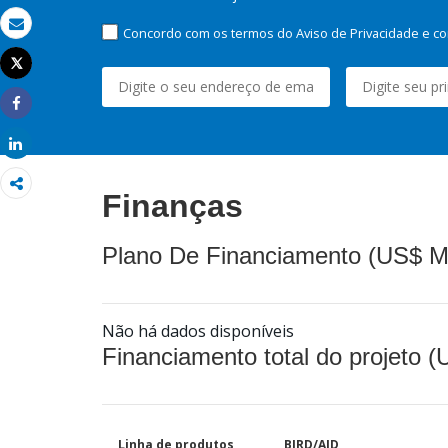
Concordo com os termos do Aviso de Privacidade e co
Email
Tweet
Imprimir
Share
Share
Finanças
Plano De Financiamento (US$ M
Não há dados disponíveis
Financiamento total do projeto 
Linha de produtos
BIRD/AID