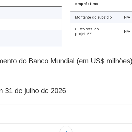
empréstimo
Montante do subsídio
N/A
Custo total do
N/A
projeto**
mento do Banco Mundial (em US$ milhões)
m 31 de julho de 2026