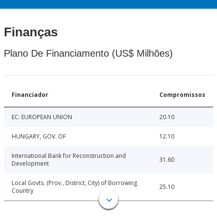
Finanças
Plano De Financiamento (US$ Milhões)
Financiador
Compromissos
EC: EUROPEAN UNION
20.10
HUNGARY, GOV. OF
12.10
International Bank for Reconstruction and
31.60
Development
Local Govts. (Prov., District, City) of Borrowing
25.10
Country