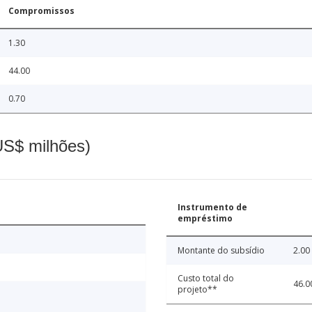
Compromissos
1.30
44.00
0.70
(US$ milhões)
Instrumento de
empréstimo
Montante do subsídio
2.00
Custo total do
46.0
projeto**