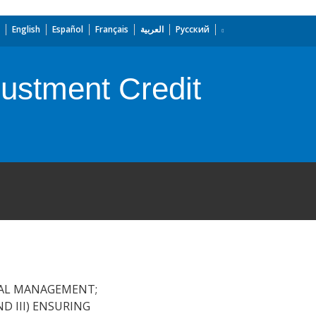
English
Español
Français
العربية
Русский
ustment Credit
CAL MANAGEMENT;
D III) ENSURING