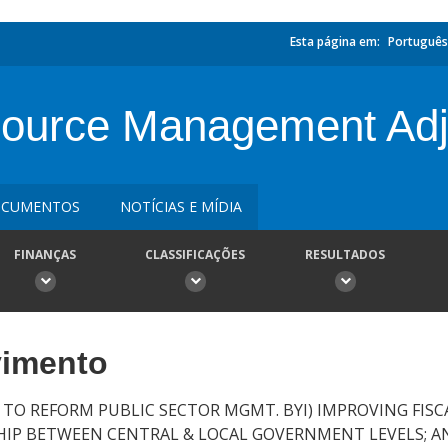
Esta página em:
Português
source Management Adj
CUMENTOS
NOTÍCIAS E MÍDIA
FINANÇAS
CLASSIFICAÇÕES
RESULTADOS
vimento
TO REFORM PUBLIC SECTOR MGMT. BYI) IMPROVING FIS
SHIP BETWEEN CENTRAL & LOCAL GOVERNMENT LEVELS; AN