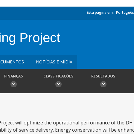
Esta página em:
Português
ing Project
CUMENTOS
NOTÍCIAS E MÍDIA
FINANÇAS
CLASSIFICAÇÕES
RESULTADOS
 Project will optimize the operational performance of the DH
ability of service delivery. Energy conservation will be enhan