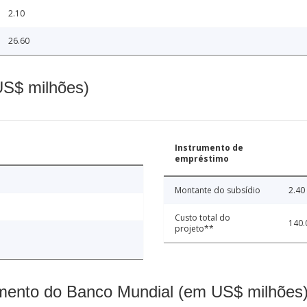
2.10
26.60
(US$ milhões)
Instrumento de
empréstimo
Montante do subsídio
2.40
Custo total do
140.
projeto**
mento do Banco Mundial (em US$ milhões)