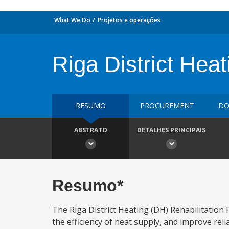
What We Do
Projetos e operações
Riga District Heat
RESUMO
PROCUREMENT
DO
ABSTRATO
DETALHES PRINCIPAIS
Resumo*
The Riga District Heating (DH) Rehabilitation
the efficiency of heat supply, and improve reli