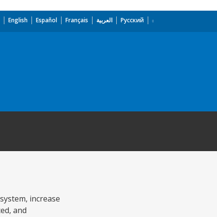
English
Español
Français
العربية
Русский
 system, increase
ced, and