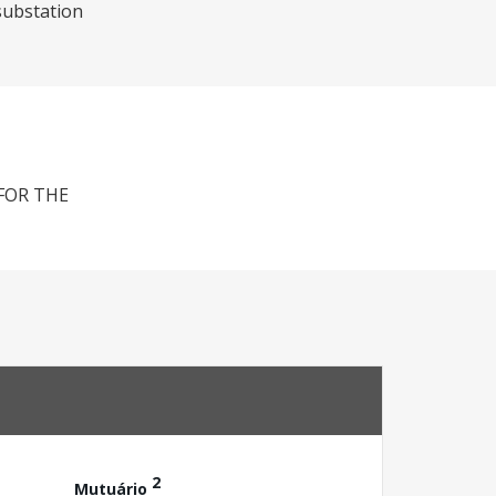
substation
FOR THE
2
Mutuário