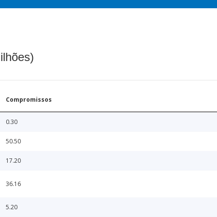
ilhões)
Compromissos
0.30
50.50
17.20
36.16
5.20