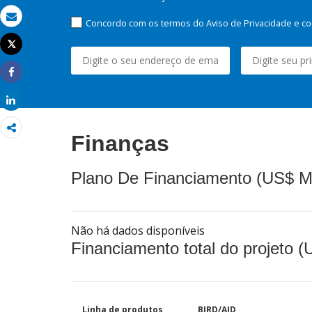
Concordo com os termos do Aviso de Privacidade e co
Email
Tweet
Imprimir
Share
Share
Finanças
Plano De Financiamento (US$ M
Não há dados disponíveis
Financiamento total do projeto 
Linha de produtos
BIRD/AID