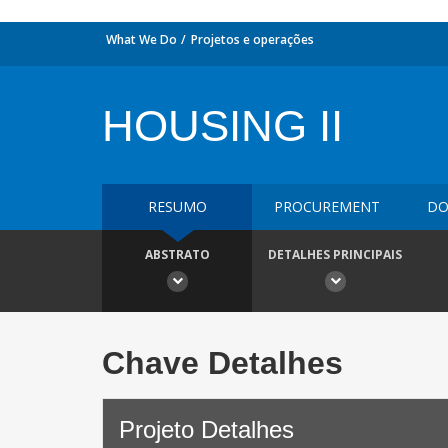
What We Do
Projetos e operações
HOUSING II
RESUMO
PROCUREMENT
DO
ABSTRATO
DETALHES PRINCIPAIS
Chave Detalhes
Projeto Detalhes