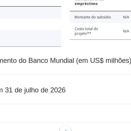
empréstimo
Montante do subsídio
N/A
Custo total do
N/A
projeto**
mento do Banco Mundial (em US$ milhões)
m 31 de julho de 2026