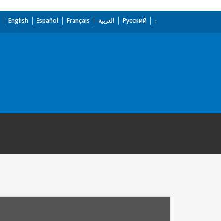
English
Español
Français
العربية
Русский