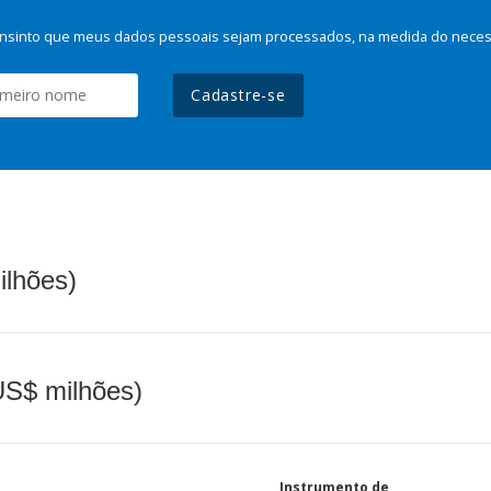
nsinto que meus dados pessoais sejam processados, na medida do necessá
Cadastre-se
ilhões)
(US$ milhões)
Instrumento de