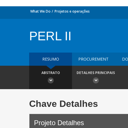
What We Do
Projetos e operações
PERL II
RESUMO
PROCUREMENT
DO
ABSTRATO
DETALHES PRINCIPAIS
Chave Detalhes
Projeto Detalhes