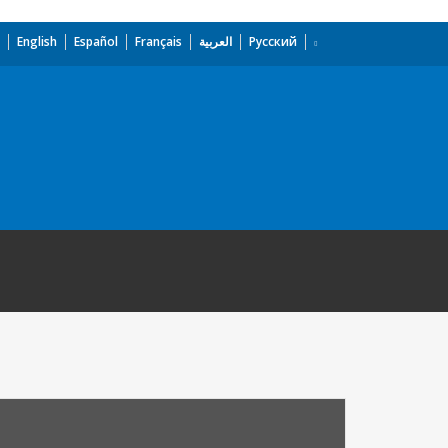
English
Español
Français
العربية
Русский