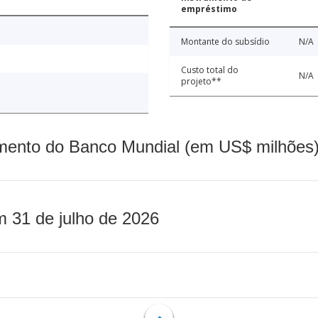
empréstimo
Montante do subsídio
N/A
Custo total do
N/A
projeto**
mento do Banco Mundial (em US$ milhões)
m 31 de julho de 2026