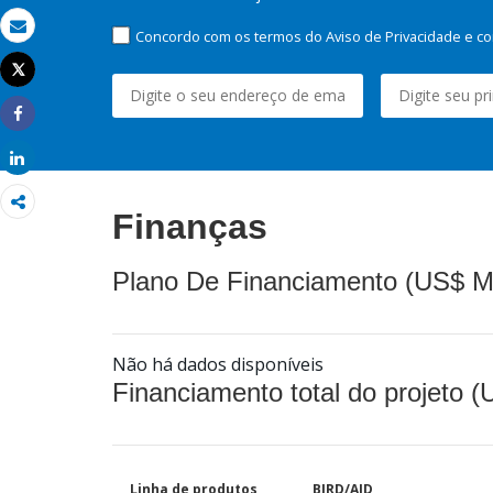
Concordo com os termos do Aviso de Privacidade e co
Email
Tweet
Imprimir
Share
Share
Finanças
Plano De Financiamento (US$ M
Não há dados disponíveis
Financiamento total do projeto 
Linha de produtos
BIRD/AID