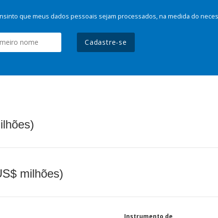
nsinto que meus dados pessoais sejam processados, na medida do necessá
Cadastre-se
ilhões)
(US$ milhões)
Instrumento de