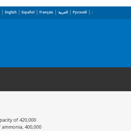
English
Español
Français
العربية
Русский
apacity of 420,000
of ammonia, 400,000