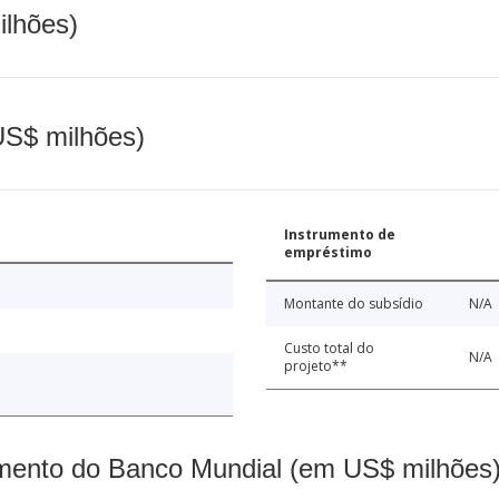
ilhões)
(US$ milhões)
Instrumento de
empréstimo
Montante do subsídio
N/A
Custo total do
N/A
projeto**
mento do Banco Mundial (em US$ milhões)