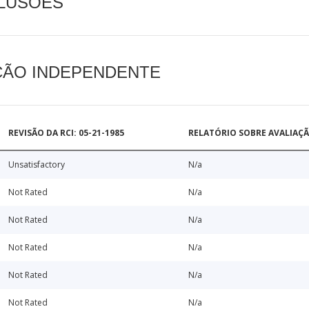
CLUSÕES
AÇÃO INDEPENDENTE
REVISÃO DA RCI: 05-21-1985
RELATÓRIO SOBRE AVALIAÇ
Unsatisfactory
N/a
Not Rated
N/a
Not Rated
N/a
Not Rated
N/a
Not Rated
N/a
Not Rated
N/a