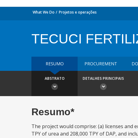
What We Do
Projetos e operações
TECUCI FERTIL
RESUMO
PROCUREMENT
DO
ABSTRATO
DETALHES PRINCIPAIS
Resumo*
The project would comprise: (a) licenses and en
TPY of urea and 208,000 TPY of DAP, and inclu