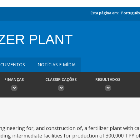
Esta página em:
Português
IZER PLANT
CUMENTOS
NOTÍCIAS E MÍDIA
FINANÇAS
CLASSIFICAÇÕES
RESULTADOS
gineering for, and construction of, a fertilizer plant with c
ding intermediate facilities for production of 300,000 TPY 