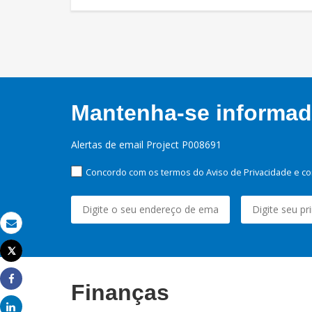
Mantenha-se informado
Alertas de email Project P008691
Concordo com os termos do Aviso de Privacidade e co
Email
Tweet
Imprimir
Finanças
Share
Share