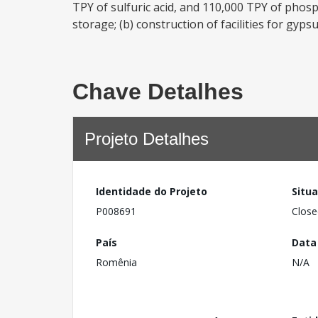
TPY of sulfuric acid, and 110,000 TPY of phospho
storage; (b) construction of facilities for gyps
Chave Detalhes
Projeto Detalhes
Identidade do Projeto
Situ
P008691
Close
País
Data
Romênia
N/A