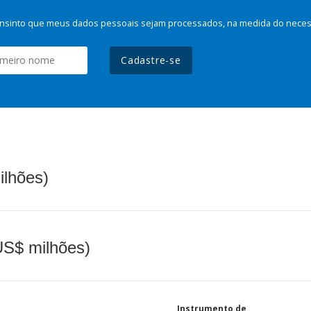
nsinto que meus dados pessoais sejam processados, na medida do necessá
Cadastre-se
ilhões)
(US$ milhões)
Instrumento de