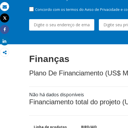
Concordo com os termos do Aviso de Privacidade e co
Email
Tweet
Imprimir
Share
Share
Finanças
Plano De Financiamento (US$ M
Não há dados disponíveis
Financiamento total do projeto 
Linha de produtos
BIRD/AID