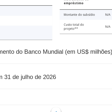
empréstimo
Montante do subsídio
N/A
Custo total do
N/A
projeto**
mento do Banco Mundial (em US$ milhões)
m 31 de julho de 2026