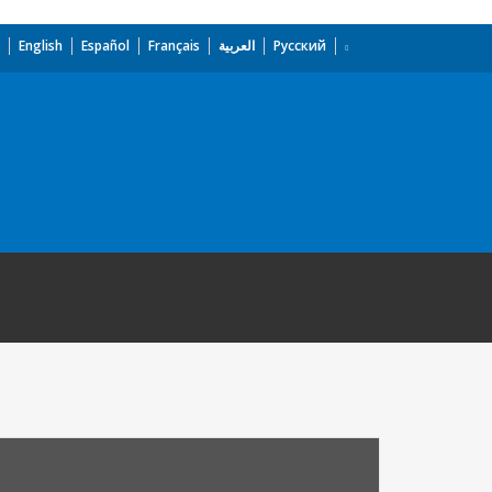
English
Español
Français
العربية
Русский