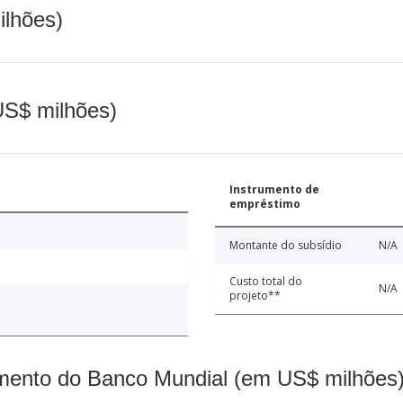
ilhões)
(US$ milhões)
Instrumento de
empréstimo
Montante do subsídio
N/A
Custo total do
N/A
projeto**
mento do Banco Mundial (em US$ milhões)