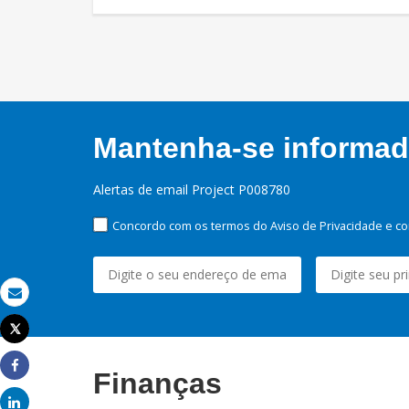
Mantenha-se informado
Alertas de email Project P008780
Concordo com os termos do Aviso de Privacidade e co
Email
Tweet
Imprimir
Finanças
Share
Share