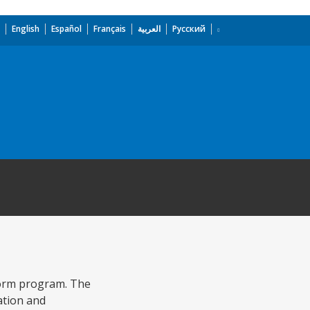
English
Español
Français
العربية
Русский
form program. The
ation and