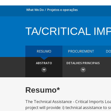
What We Do
Projetos e operações
TA/CRITICAL I
RESUMO
PROCUREMENT
DO
ABSTRATO
DETALHES PRINCIPAIS
Resumo*
The Technical Assistance - Critical Imports 
project will provide: i) technical assistance 