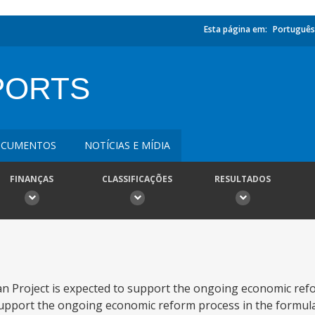
Esta página em:
Português
MPORTS
CUMENTOS
NOTÍCIAS E MÍDIA
FINANÇAS
CLASSIFICAÇÕES
RESULTADOS
Loan Project is expected to support the ongoing economic re
to support the ongoing economic reform process in the formul