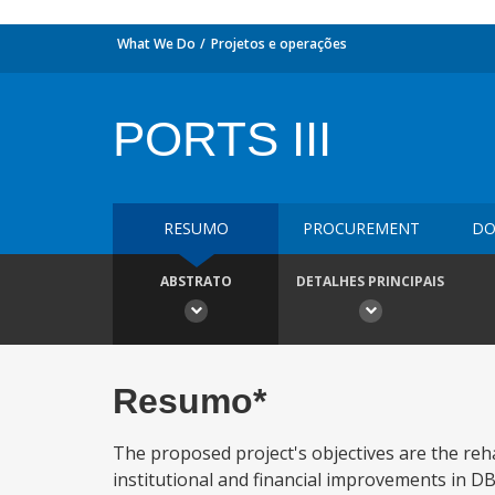
What We Do
Projetos e operações
PORTS III
RESUMO
PROCUREMENT
DO
ABSTRATO
DETALHES PRINCIPAIS
Resumo*
The proposed project's objectives are the reha
institutional and financial improvements in DB