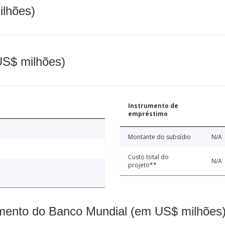
ilhões)
(US$ milhões)
Instrumento de
empréstimo
Montante do subsídio
N/A
Custo total do
N/A
projeto**
mento do Banco Mundial (em US$ milhões)