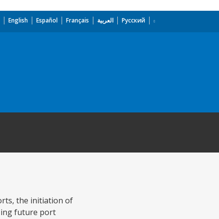
English
Español
Français
العربية
Русский
ts, the initiation of
zing future port