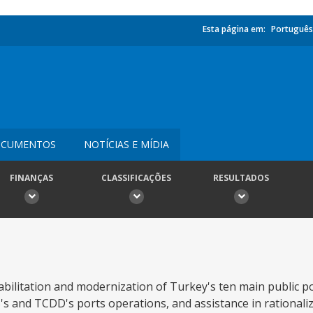
Esta página em:
Português
CUMENTOS
NOTÍCIAS E MÍDIA
FINANÇAS
CLASSIFICAÇÕES
RESULTADOS
bilitation and modernization of Turkey's ten main public por
's and TCDD's ports operations, and assistance in rationali