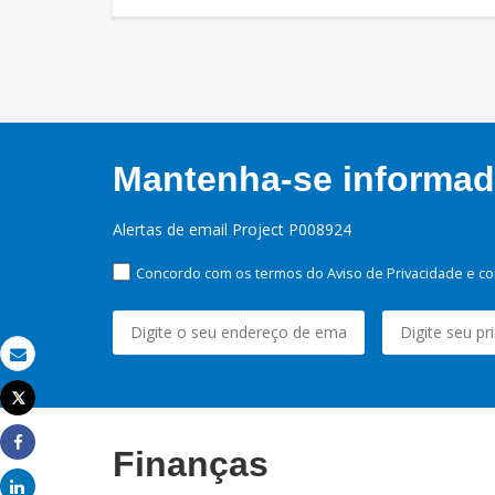
Mantenha-se informado
Alertas de email Project P008924
Concordo com os termos do Aviso de Privacidade e co
Email
Tweet
Imprimir
Finanças
Share
Share