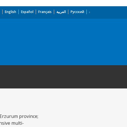
English
Español
Français
العربية
Русский
n Erzurum province;
nsive multi-