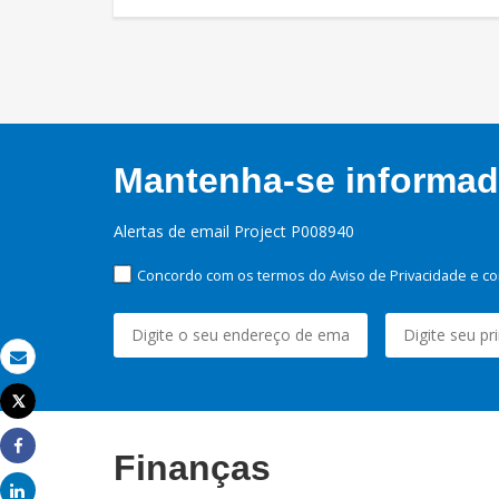
Mantenha-se informado
Alertas de email Project P008940
Concordo com os termos do Aviso de Privacidade e co
Email
Tweet
Imprimir
Finanças
Share
Share