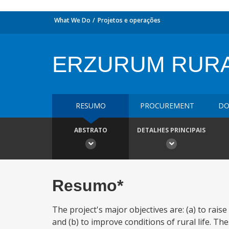
What We Do
Projetos e operações
ERZURUM RURA
RESUMO
PROCUREMENT
DO
ABSTRATO
DETALHES PRINCIPAIS
Resumo*
The project's major objectives are: (a) to rai
and (b) to improve conditions of rural life. The