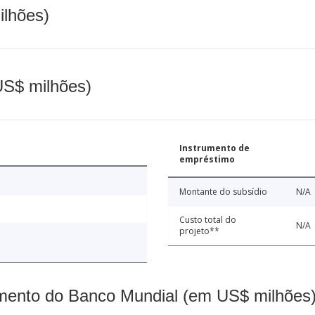
ilhões)
(US$ milhões)
Instrumento de
empréstimo
Montante do subsídio
N/A
Custo total do
N/A
projeto**
mento do Banco Mundial (em US$ milhões)