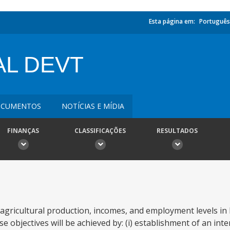
Esta página em:
Português
L DEVT
CUMENTOS
NOTÍCIAS E MÍDIA
FINANÇAS
CLASSIFICAÇÕES
RESULTADOS
se agricultural production, incomes, and employment levels i
se objectives will be achieved by: (i) establishment of an inte