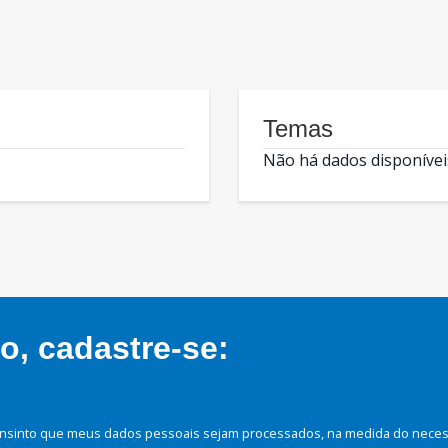
Temas
Não há dados disponívei
, cadastre-se:
nsinto que meus dados pessoais sejam processados, na medida do necessá