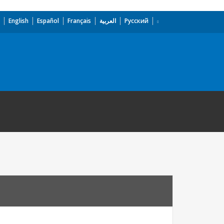
English
Español
Français
العربية
Русский