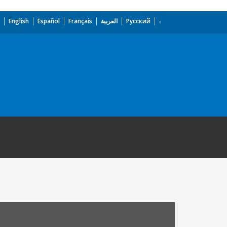
English
Español
Français
العربية
Русский