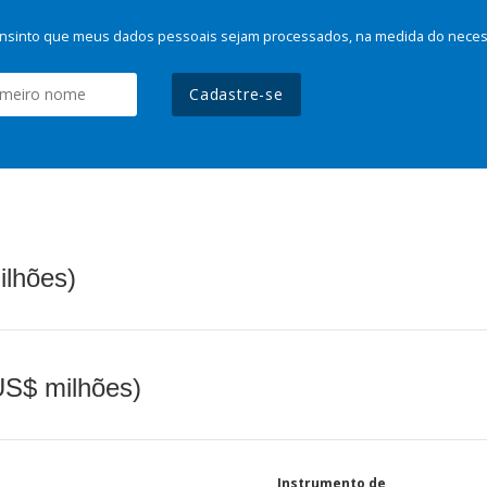
nsinto que meus dados pessoais sejam processados, na medida do necessá
Cadastre-se
ilhões)
(US$ milhões)
Instrumento de