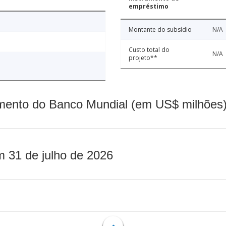
empréstimo
Montante do subsídio
N/A
Custo total do
N/A
projeto**
mento do Banco Mundial (em US$ milhões)
m 31 de julho de 2026