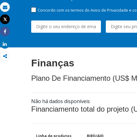
Concordo com os termos do Aviso de Privacidade e co
Email
Tweet
Imprimir
Share
Share
Finanças
Plano De Financiamento (US$ M
Não há dados disponíveis
Financiamento total do projeto 
Linha de produtos
BIRD/AID