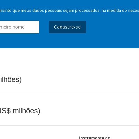
nsinto que meus dados pessoais sejam processados, na medida do necessá
Cadastre-se
ilhões)
(US$ milhões)
Instrumento de