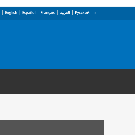
English
Español
Français
العربية
Русский