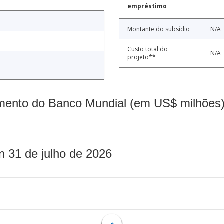
empréstimo
Montante do subsídio
N/A
Custo total do
N/A
projeto**
mento do Banco Mundial (em US$ milhões)
m 31 de julho de 2026