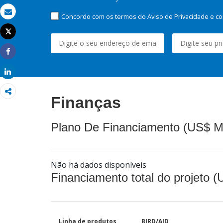
Concordo com os termos do Aviso de Privacidade e co
Email
Tweet
Imprimir
Share
Share
Finanças
Plano De Financiamento (US$ M
Não há dados disponíveis
Financiamento total do projeto 
Linha de produtos
BIRD/AID