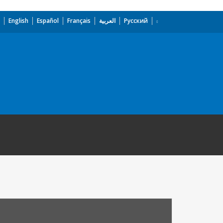
English
Español
Français
العربية
Русский