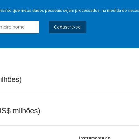
nsinto que meus dados pessoais sejam processados, na medida do necessá
Cadastre-se
ilhões)
(US$ milhões)
Instrumento de