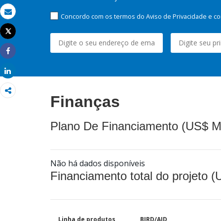
Concordo com os termos do Aviso de Privacidade e co
Email
Tweet
Imprimir
Share
Share
Finanças
Plano De Financiamento (US$ M
Não há dados disponíveis
Financiamento total do projeto 
Linha de produtos
BIRD/AID