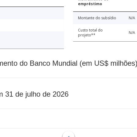
empréstimo
Montante do subsídio
N/A
Custo total do
N/A
projeto**
mento do Banco Mundial (em US$ milhões)
m 31 de julho de 2026