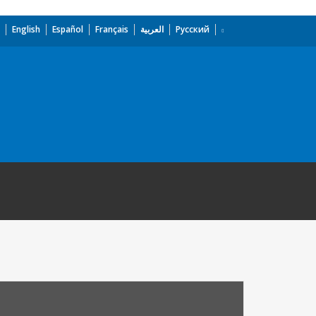
English
Español
Français
العربية
Русский