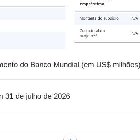
empréstimo
Montante do subsídio
N/A
Custo total do
N/A
projeto**
mento do Banco Mundial (em US$ milhões)
m 31 de julho de 2026