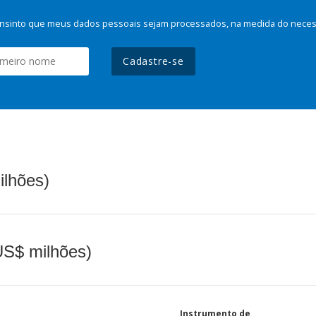
nsinto que meus dados pessoais sejam processados, na medida do necessá
Cadastre-se
ilhões)
(US$ milhões)
Instrumento de