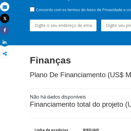
Concordo com os termos do Aviso de Privacidade e co
Email
Tweet
Imprimir
Share
Share
Finanças
Plano De Financiamento (US$ M
Não há dados disponíveis
Financiamento total do projeto 
Linha de produtos
BIRD/AID