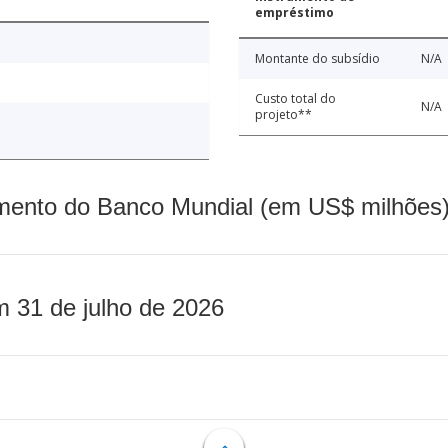
empréstimo
Montante do subsídio
N/A
Custo total do
N/A
projeto**
mento do Banco Mundial (em US$ milhões)
m 31 de julho de 2026