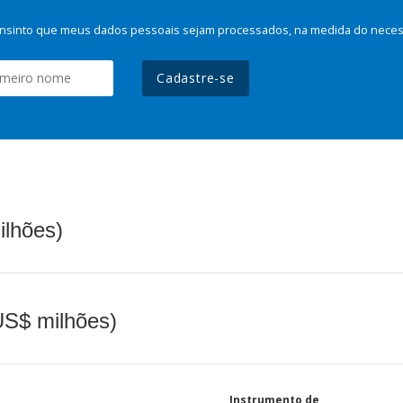
nsinto que meus dados pessoais sejam processados, na medida do necessá
Cadastre-se
ilhões)
(US$ milhões)
Instrumento de