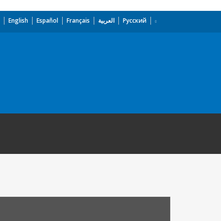
English
Español
Français
العربية
Русский