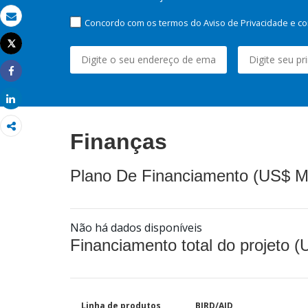
Concordo com os termos do Aviso de Privacidade e co
Email
Tweet
Imprimir
Share
Share
Finanças
Plano De Financiamento (US$ M
Não há dados disponíveis
Financiamento total do projeto 
Linha de produtos
BIRD/AID