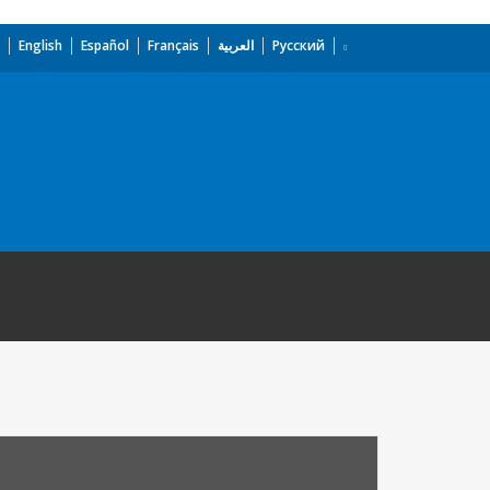
English
Español
Français
العربية
Русский