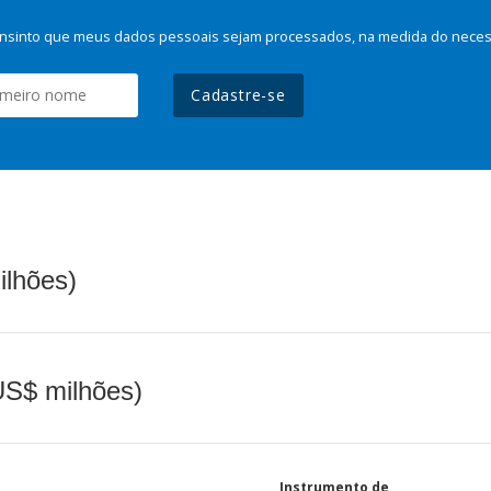
nsinto que meus dados pessoais sejam processados, na medida do necessá
Cadastre-se
ilhões)
(US$ milhões)
Instrumento de