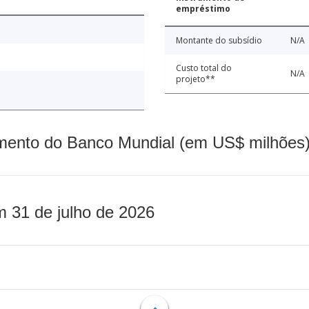
empréstimo
Montante do subsídio
N/A
Custo total do
N/A
projeto**
mento do Banco Mundial (em US$ milhões)
m 31 de julho de 2026