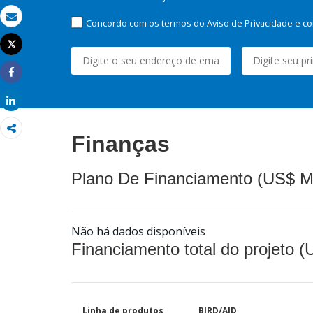
Concordo com os termos do Aviso de Privacidade e co
Email
Tweet
Imprimir
Share
Share
Finanças
Plano De Financiamento (US$ M
Não há dados disponíveis
Financiamento total do projeto 
Linha de produtos
BIRD/AID